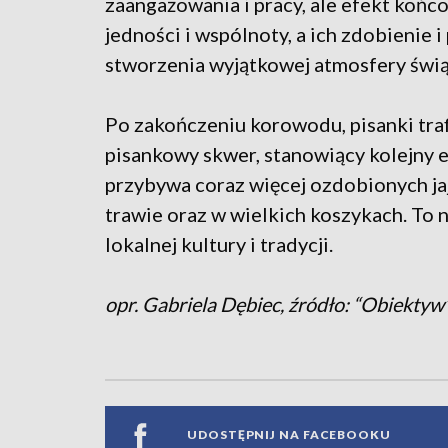
zaangażowania i pracy, ale efekt końco
jedności i wspólnoty, a ich zdobienie 
stworzenia wyjątkowej atmosfery świą
Po zakończeniu korowodu, pisanki tra
pisankowy skwer, stanowiący kolejny 
przybywa coraz więcej ozdobionych ja
trawie oraz w wielkich koszykach. To n
lokalnej kultury i tradycji.
opr. Gabriela Dębiec, źródło: “Obiekty
UDOSTĘPNIJ NA FACEBOOKU