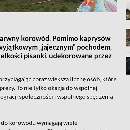
 barwny korowód. Pomimo kaprysów
ę wyjątkowym „jajecznym” pochodem,
ielkości pisanki, udekorowane przez
rzyciągając coraz większą liczbę osób, które
mprezy. To nie tylko okazja do wspólnej
egracji społeczności i wspólnego spędzenia
a do korowodu wymagają wiele