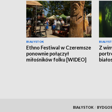
BIAŁYSTOK
BIAŁYS
Ethno Festiwal w Czeremsze
Z win
ponownie połączył
portr
miłośników folku [WIDEO]
biało
w Op
BIAŁYSTOK
/
BYDGO