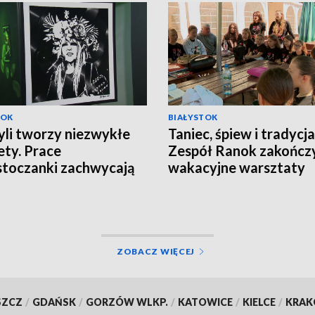
TOK
BIAŁYSTOK
yli tworzy niezwykłe
Taniec, śpiew i tradycja
ety. Prace
Zespół Ranok zakończ
stoczanki zachwycają
wakacyjne warsztaty
olu [WIDEO]
[WIDEO]
ZOBACZ WIĘCEJ
SZCZ
/
GDAŃSK
/
GORZÓW WLKP.
/
KATOWICE
/
KIELCE
/
KRA