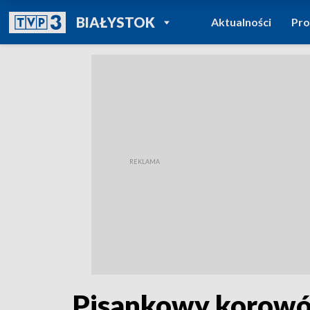
POWRÓT DO
BIAŁYSTOK
Aktualności
Pr
TVP REGIONY
Pisankowy korowó