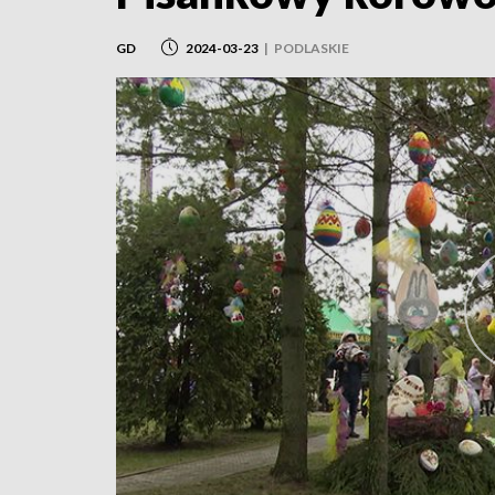
GD
2024-03-23
|
PODLASKIE