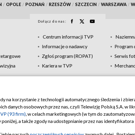
N
/
OPOLE
/
POZNAŃ
/
RZESZÓW
/
SZCZECIN
/
WARSZAWA
/
W
Dołącz do nas:
Centrum informacji TVP
Naziemna
Informacje o nadawcy
Program d
zetargowe
Zgłoś program (ROPAT)
Serwis fo
wizyjna
Kariera w TVP
Merchandi
Polityka prywatności
Moje zgody
Pomoc
Biuro re
ody na korzystanie z technologii automatycznego śledzenia i zbie
 danych osobowych przez nas, czyli Telewizję Polską S.A. w likw
VP (93 firm)
, w celach marketingowych (w tym do zautomatyzow
 poniżej, a także zgody na udostępnianie przez nas identyfikator
Ciebie naszych
poszczególnych serwisów
zwanych dalej „Portalem