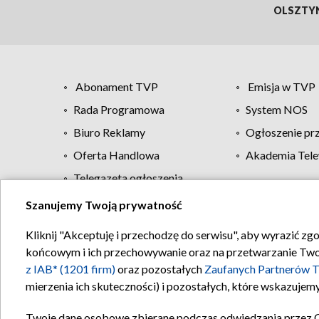
OLSZTY
Abonament TVP
Emisja w TVP
Rada Programowa
System NOS
Biuro Reklamy
Ogłoszenie pr
Oferta Handlowa
Akademia Tele
Telegazeta ogłoszenia
Szanujemy Twoją prywatność
Regulamin TVP
Kliknij "Akceptuję i przechodzę do serwisu", aby wyrazić zg
końcowym i ich przechowywanie oraz na przetwarzanie Twoich
z IAB* (1201 firm)
oraz pozostałych
Zaufanych Partnerów T
mierzenia ich skuteczności) i pozostałych, które wskazujemy
Twoje dane osobowe zbierane podczas odwiedzania przez 