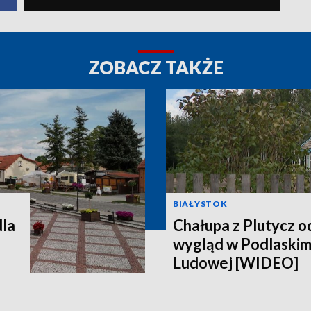
ZOBACZ TAKŻE
BIAŁYSTOK
dla
Chałupa z Plutycz 
wygląd w Podlaski
Ludowej [WIDEO]