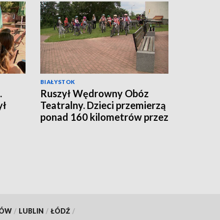
BIAŁYSTOK
.
Ruszył Wędrowny Obóz
ył
Teatralny. Dzieci przemierzą
ponad 160 kilometrów przez
Puszczę Knyszyńską
[WIDEO]
KÓW
/
LUBLIN
/
ŁÓDŹ
/