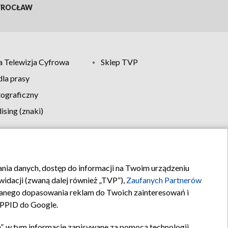
ROCŁAW
 Telewizja Cyfrowa
Sklep TVP
la prasy
tograficzny
sing (znaki)
klamy
Kontakt
rania danych, dostęp do informacji na Twoim urządzeniu
idacji (zwaną dalej również „TVP”),
Zaufanych Partnerów
anego dopasowania reklam do Twoich zainteresowań i
a PPID do Google.
”, w tym informacje zapisywane za pomocą technologii