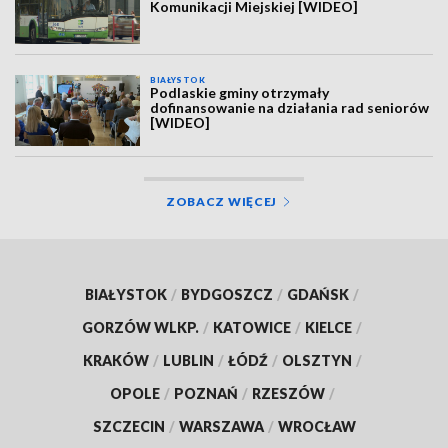
Komunikacji Miejskiej [WIDEO]
BIAŁYSTOK
Podlaskie gminy otrzymały
dofinansowanie na działania rad seniorów
[WIDEO]
ZOBACZ WIĘCEJ
BIAŁYSTOK
/
BYDGOSZCZ
/
GDAŃSK
/
GORZÓW WLKP.
/
KATOWICE
/
KIELCE
/
KRAKÓW
/
LUBLIN
/
ŁÓDŹ
/
OLSZTYN
/
OPOLE
/
POZNAŃ
/
RZESZÓW
/
SZCZECIN
/
WARSZAWA
/
WROCŁAW