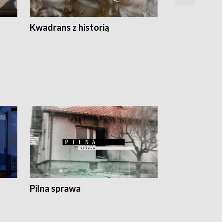
Z
Kwadrans z historią
Kartki z kal
Pilna sprawa