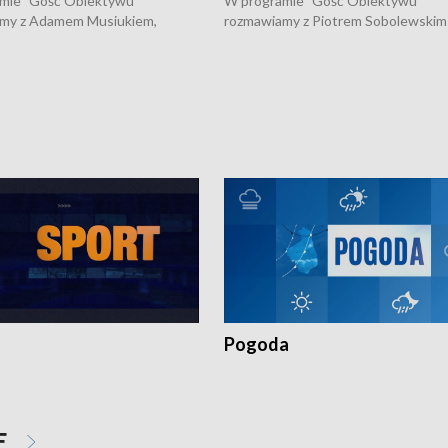
mie "Gość Obiektywu"
W programie "Gość Obiektywu"
my z Adamem Musiukiem,
rozmawiamy z Piotrem Sobolewskim
m wojewódzkim konserwatorem
Towarzystwa Amickus o możliwości
o kondycji zabytków w regionie
wsparcia osób dotkniętych przemocą
 wniosków na prace
działaniu Ośrodka Pomocy Osobom
torskie.
Pokrzywdzonym Przestępstwem.
Pogoda
E