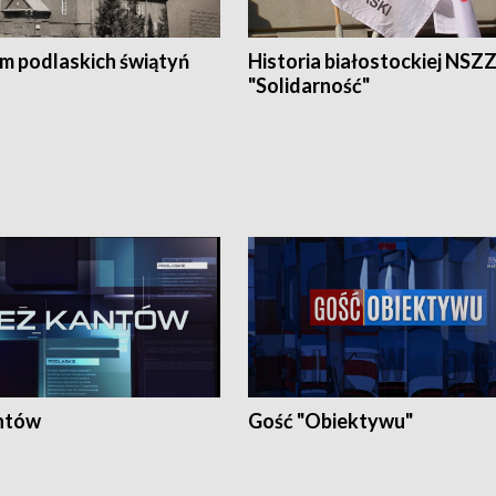
em podlaskich świątyń
Historia białostockiej NSZ
"Solidarność"
ntów
Gość "Obiektywu"