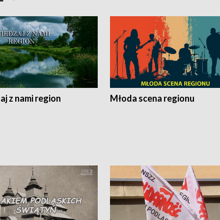
j z nami region
Młoda scena regionu