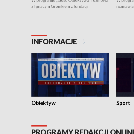
W programie „Gość Obiektywu” rozmowa
W progra
z Ignacym Gromkiem z fundacji
rozmawia
"Przystanek Autyzm" o opiece dorosłych
podlaski
osób autystycznych oraz potrzebie
zabytków 
dziennej i całodobowej opieki.
i naborze
konserwa
INFORMACJE
Obiektyw
Sport
PROGRAMY REDAKCJI ONLIN