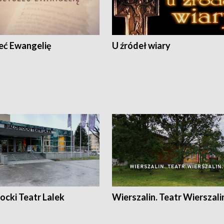
eć Ewangelię
U źródeł wiary
ocki Teatr Lalek
Wierszalin. Teatr Wierszali