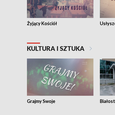
Żyjący Kościół
Usłysz
KULTURA I SZTUKA
Grajmy Swoje
Białost