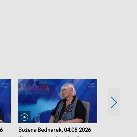
26
Bożena Bednarek, 04.08.2026
dr Katarzyna
03.08.2026