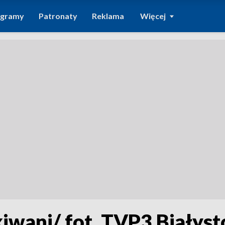
ogramy
Patronaty
Reklama
Więcej
iwani/ fot. TVP3 Białyst