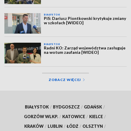
BIAŁYSTOK
PiS: Dariusz Piontkowski krytykuje zmiany
w szkołach [WIDEO]
BIAŁYSTOK
Radni KO: Zarząd województwa zasługuje
na wotum zaufania [WIDEO]
ZOBACZ WIĘCEJ
BIAŁYSTOK
/
BYDGOSZCZ
/
GDAŃSK
/
GORZÓW WLKP.
/
KATOWICE
/
KIELCE
/
KRAKÓW
/
LUBLIN
/
ŁÓDŹ
/
OLSZTYN
/