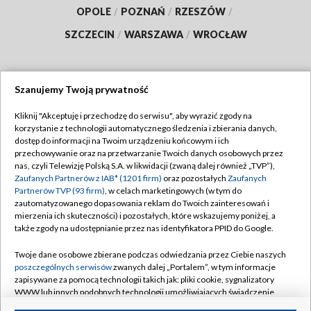
OPOLE
/
POZNAŃ
/
RZESZÓW
/
SZCZECIN
/
WARSZAWA
/
WROCŁAW
Szanujemy Twoją prywatność
Dołącz do nas:
Kliknij "Akceptuję i przechodzę do serwisu", aby wyrazić zgody na
korzystanie z technologii automatycznego śledzenia i zbierania danych,
TVP
dostęp do informacji na Twoim urządzeniu końcowym i ich
Abonament TVP
przechowywanie oraz na przetwarzanie Twoich danych osobowych przez
Regulamin TVP
nas, czyli Telewizję Polską S.A. w likwidacji (zwaną dalej również „TVP”),
Emisja w TVP
Polityka prywatności
Zaufanych Partnerów z IAB* (1201 firm)
oraz pozostałych
Zaufanych
Partnerów TVP (93 firm)
, w celach marketingowych (w tym do
Centrum informacji TVP
Moje zgody
zautomatyzowanego dopasowania reklam do Twoich zainteresowań i
mierzenia ich skuteczności) i pozostałych, które wskazujemy poniżej, a
Naziemna Telewizja Cyfrowa
Pomoc
także zgody na udostępnianie przez nas identyfikatora PPID do Google.
Sklep TVP
Biuro reklamy
Twoje dane osobowe zbierane podczas odwiedzania przez Ciebie naszych
Rada Programowa
Kontakt
poszczególnych serwisów
zwanych dalej „Portalem”, w tym informacje
zapisywane za pomocą technologii takich jak: pliki cookie, sygnalizatory
System NOS
WWW lub innych podobnych technologii umożliwiających świadczenie
dopasowanych i bezpiecznych usług, personalizację treści oraz reklam,
Informacje o nadawcy