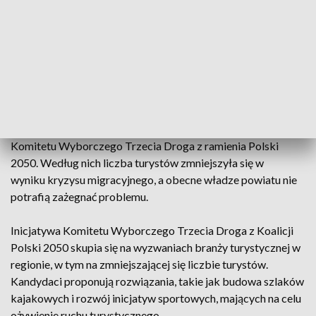
Kandydaci Komitetu Wyborczego Wyborców Spoza Sitwy
mają zastrzeżenia do działań białostockiego Towarzystwa
Budownictwa Społecznego. Chcą, aby białostocki magistrat
wyemitował obligacje mieszkaniowe.
O problemach podlaskiej branży turystycznej mówili dziś
kandydaci do rady powiatu białostockiego z Koalicyjnego
Komitetu Wyborczego Trzecia Droga z ramienia Polski
2050. Według nich liczba turystów zmniejszyła się w
wyniku kryzysu migracyjnego, a obecne władze powiatu nie
potrafią zażegnać problemu.
Inicjatywa Komitetu Wyborczego Trzecia Droga z Koalicji
Polski 2050 skupia się na wyzwaniach branży turystycznej w
regionie, w tym na zmniejszającej się liczbie turystów.
Kandydaci proponują rozwiązania, takie jak budowa szlaków
kajakowych i rozwój inicjatyw sportowych, mających na celu
ożywienie ruchu turystycznego.