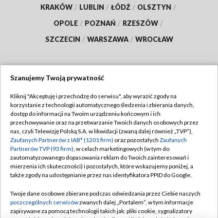
KRAKÓW
/
LUBLIN
/
ŁÓDŹ
/
OLSZTYN
/
OPOLE
/
POZNAŃ
/
RZESZÓW
/
SZCZECIN
/
WARSZAWA
/
WROCŁAW
Szanujemy Twoją prywatność
Dołącz do nas:
Kliknij "Akceptuję i przechodzę do serwisu", aby wyrazić zgody na
korzystanie z technologii automatycznego śledzenia i zbierania danych,
TVP
dostęp do informacji na Twoim urządzeniu końcowym i ich
Abonament TVP
przechowywanie oraz na przetwarzanie Twoich danych osobowych przez
Regulamin TVP
nas, czyli Telewizję Polską S.A. w likwidacji (zwaną dalej również „TVP”),
Emisja w TVP
Polityka prywatności
Zaufanych Partnerów z IAB* (1201 firm)
oraz pozostałych
Zaufanych
Partnerów TVP (93 firm)
, w celach marketingowych (w tym do
Centrum informacji TVP
Moje zgody
zautomatyzowanego dopasowania reklam do Twoich zainteresowań i
mierzenia ich skuteczności) i pozostałych, które wskazujemy poniżej, a
Naziemna Telewizja Cyfrowa
Pomoc
także zgody na udostępnianie przez nas identyfikatora PPID do Google.
Sklep TVP
Biuro reklamy
Twoje dane osobowe zbierane podczas odwiedzania przez Ciebie naszych
Rada Programowa
Kontakt
poszczególnych serwisów
zwanych dalej „Portalem”, w tym informacje
zapisywane za pomocą technologii takich jak: pliki cookie, sygnalizatory
System NOS