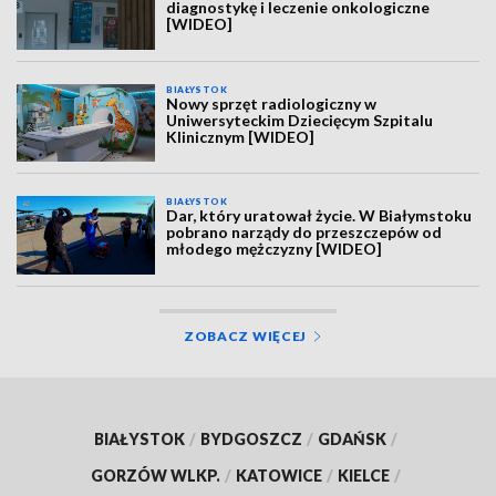
diagnostykę i leczenie onkologiczne
[WIDEO]
BIAŁYSTOK
Nowy sprzęt radiologiczny w
Uniwersyteckim Dziecięcym Szpitalu
Klinicznym [WIDEO]
BIAŁYSTOK
Dar, który uratował życie. W Białymstoku
pobrano narządy do przeszczepów od
młodego mężczyzny [WIDEO]
ZOBACZ WIĘCEJ
BIAŁYSTOK
/
BYDGOSZCZ
/
GDAŃSK
/
GORZÓW WLKP.
/
KATOWICE
/
KIELCE
/