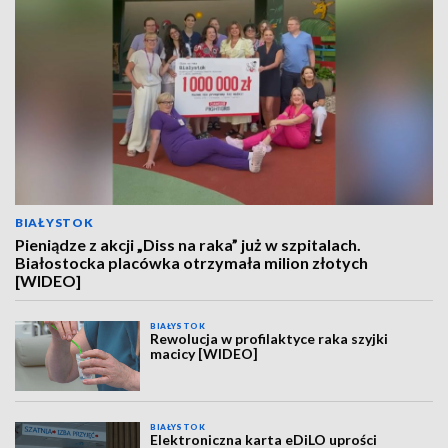
BIAŁYSTOK
Pieniądze z akcji „Diss na raka” już w szpitalach.
Białostocka placówka otrzymała milion złotych
[WIDEO]
BIAŁYSTOK
Rewolucja w profilaktyce raka szyjki
macicy [WIDEO]
BIAŁYSTOK
Elektroniczna karta eDiLO uprości