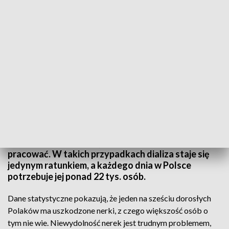
Cichy zabójca/ fot. TVP3 Białystok
Choroby nerek często rozwijają się bez wyraźnych
objawów, co sprawia, że problem jest często
niezauważalny. Zanim pojawią się jakiekolwiek
symptomy, nerki mogą już praktycznie nie
pracować. W takich przypadkach dializa staje się
jedynym ratunkiem, a każdego dnia w Polsce
potrzebuje jej ponad 22 tys. osób.
Dane statystyczne pokazują, że jeden na sześciu dorosłych
Polaków ma uszkodzone nerki, z czego większość osób o
tym nie wie. Niewydolność nerek jest trudnym problemem,