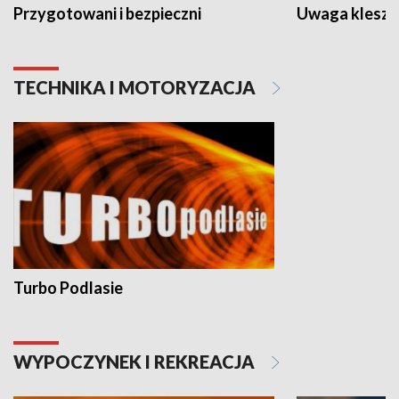
Przygotowani i bezpieczni
Uwaga kleszc
TECHNIKA I MOTORYZACJA
Turbo Podlasie
WYPOCZYNEK I REKREACJA