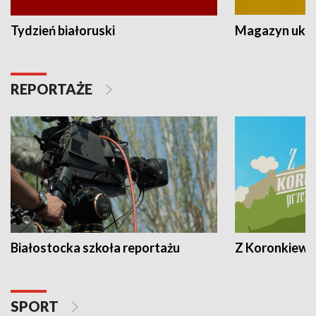
Tydzień białoruski
Magazyn ukra
REPORTAŻE
Białostocka szkoła reportażu
Z Koronkiewic
SPORT