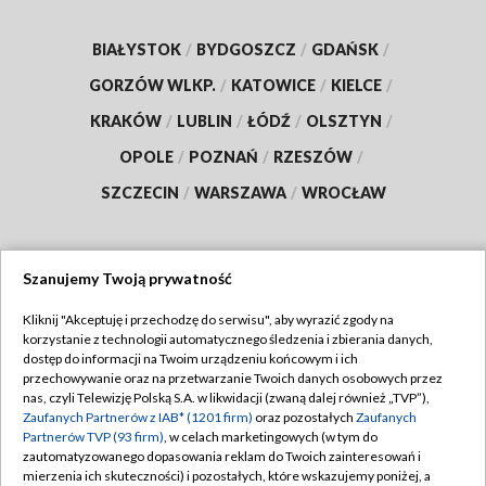
BIAŁYSTOK
/
BYDGOSZCZ
/
GDAŃSK
/
GORZÓW WLKP.
/
KATOWICE
/
KIELCE
/
KRAKÓW
/
LUBLIN
/
ŁÓDŹ
/
OLSZTYN
/
OPOLE
/
POZNAŃ
/
RZESZÓW
/
SZCZECIN
/
WARSZAWA
/
WROCŁAW
Szanujemy Twoją prywatność
Dołącz do nas:
Kliknij "Akceptuję i przechodzę do serwisu", aby wyrazić zgody na
korzystanie z technologii automatycznego śledzenia i zbierania danych,
TVP
dostęp do informacji na Twoim urządzeniu końcowym i ich
Abonament TVP
przechowywanie oraz na przetwarzanie Twoich danych osobowych przez
Regulamin TVP
nas, czyli Telewizję Polską S.A. w likwidacji (zwaną dalej również „TVP”),
Emisja w TVP
Polityka prywatności
Zaufanych Partnerów z IAB* (1201 firm)
oraz pozostałych
Zaufanych
Partnerów TVP (93 firm)
, w celach marketingowych (w tym do
Centrum informacji TVP
Moje zgody
zautomatyzowanego dopasowania reklam do Twoich zainteresowań i
mierzenia ich skuteczności) i pozostałych, które wskazujemy poniżej, a
Naziemna Telewizja Cyfrowa