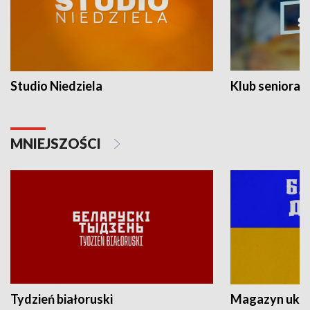
Studio Niedziela
Klub seniora
MNIEJSZOŚCI
Tydzień białoruski
Magazyn ukra