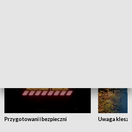
Grajmy Swoje
Białostocki Te
NAUKA I EDUKACJA
Przygotowani i bezpieczni
Uwaga kleszc