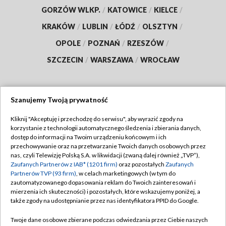
GORZÓW WLKP.
/
KATOWICE
/
KIELCE
/
KRAKÓW
/
LUBLIN
/
ŁÓDŹ
/
OLSZTYN
/
OPOLE
/
POZNAŃ
/
RZESZÓW
/
SZCZECIN
/
WARSZAWA
/
WROCŁAW
Szanujemy Twoją prywatność
Dołącz do nas:
Kliknij "Akceptuję i przechodzę do serwisu", aby wyrazić zgody na
korzystanie z technologii automatycznego śledzenia i zbierania danych,
TVP
dostęp do informacji na Twoim urządzeniu końcowym i ich
Abonament TVP
przechowywanie oraz na przetwarzanie Twoich danych osobowych przez
Regulamin TVP
nas, czyli Telewizję Polską S.A. w likwidacji (zwaną dalej również „TVP”),
Emisja w TVP
Polityka prywatności
Zaufanych Partnerów z IAB* (1201 firm)
oraz pozostałych
Zaufanych
Partnerów TVP (93 firm)
, w celach marketingowych (w tym do
Centrum informacji TVP
Moje zgody
zautomatyzowanego dopasowania reklam do Twoich zainteresowań i
mierzenia ich skuteczności) i pozostałych, które wskazujemy poniżej, a
Naziemna Telewizja Cyfrowa
Pomoc
także zgody na udostępnianie przez nas identyfikatora PPID do Google.
Sklep TVP
Biuro reklamy
Twoje dane osobowe zbierane podczas odwiedzania przez Ciebie naszych