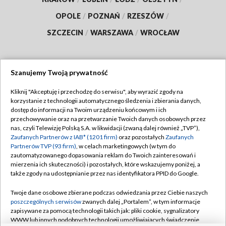
OPOLE
/
POZNAŃ
/
RZESZÓW
/
SZCZECIN
/
WARSZAWA
/
WROCŁAW
Szanujemy Twoją prywatność
Dołącz do nas:
Kliknij "Akceptuję i przechodzę do serwisu", aby wyrazić zgody na
korzystanie z technologii automatycznego śledzenia i zbierania danych,
TVP
dostęp do informacji na Twoim urządzeniu końcowym i ich
Abonament TVP
przechowywanie oraz na przetwarzanie Twoich danych osobowych przez
Regulamin TVP
nas, czyli Telewizję Polską S.A. w likwidacji (zwaną dalej również „TVP”),
Emisja w TVP
Polityka prywatności
Zaufanych Partnerów z IAB* (1201 firm)
oraz pozostałych
Zaufanych
Partnerów TVP (93 firm)
, w celach marketingowych (w tym do
Centrum informacji TVP
Moje zgody
zautomatyzowanego dopasowania reklam do Twoich zainteresowań i
mierzenia ich skuteczności) i pozostałych, które wskazujemy poniżej, a
Naziemna Telewizja Cyfrowa
Pomoc
także zgody na udostępnianie przez nas identyfikatora PPID do Google.
Sklep TVP
Biuro reklamy
Twoje dane osobowe zbierane podczas odwiedzania przez Ciebie naszych
Rada Programowa
Kontakt
poszczególnych serwisów
zwanych dalej „Portalem”, w tym informacje
zapisywane za pomocą technologii takich jak: pliki cookie, sygnalizatory
System NOS
WWW lub innych podobnych technologii umożliwiających świadczenie