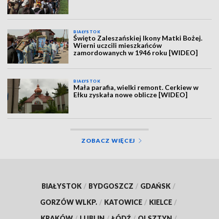
BIAŁYSTOK
Święto Zaleszańskiej Ikony Matki Bożej.
Wierni uczcili mieszkańców
zamordowanych w 1946 roku [WIDEO]
BIAŁYSTOK
Mała parafia, wielki remont. Cerkiew w
Ełku zyskała nowe oblicze [WIDEO]
ZOBACZ WIĘCEJ
BIAŁYSTOK
/
BYDGOSZCZ
/
GDAŃSK
/
GORZÓW WLKP.
/
KATOWICE
/
KIELCE
/
KRAKÓW
/
LUBLIN
/
ŁÓDŹ
/
OLSZTYN
/