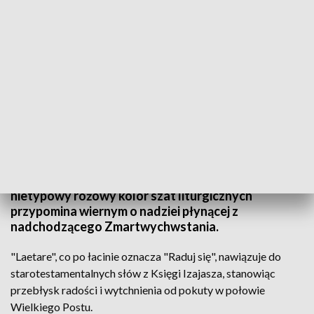
Niedziela Radości w Wielkim Poście/ fot. TVP3 Białystok
Dziś, w IV Niedzielę Wielkiego Postu, Kościół
Katolicki obchodzi Niedzielę Radości, zwyczajowo
zwaną Laetare. To wyjątkowy dzień, gdzie
nietypowy różowy kolor szat liturgicznych
przypomina wiernym o nadziei płynącej z
nadchodzącego Zmartwychwstania.
"Laetare", co po łacinie oznacza "Raduj się", nawiązuje do
starotestamentalnych słów z Księgi Izajasza, stanowiąc
przebłysk radości i wytchnienia od pokuty w połowie
Wielkiego Postu.