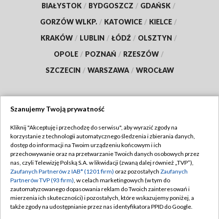
BIAŁYSTOK
/
BYDGOSZCZ
/
GDAŃSK
/
GORZÓW WLKP.
/
KATOWICE
/
KIELCE
/
KRAKÓW
/
LUBLIN
/
ŁÓDŹ
/
OLSZTYN
/
OPOLE
/
POZNAŃ
/
RZESZÓW
/
SZCZECIN
/
WARSZAWA
/
WROCŁAW
Szanujemy Twoją prywatność
Dołącz do nas:
Kliknij "Akceptuję i przechodzę do serwisu", aby wyrazić zgody na
korzystanie z technologii automatycznego śledzenia i zbierania danych,
TVP
dostęp do informacji na Twoim urządzeniu końcowym i ich
Abonament TVP
przechowywanie oraz na przetwarzanie Twoich danych osobowych przez
Regulamin TVP
nas, czyli Telewizję Polską S.A. w likwidacji (zwaną dalej również „TVP”),
Emisja w TVP
Polityka prywatności
Zaufanych Partnerów z IAB* (1201 firm)
oraz pozostałych
Zaufanych
Partnerów TVP (93 firm)
, w celach marketingowych (w tym do
Centrum informacji TVP
Moje zgody
zautomatyzowanego dopasowania reklam do Twoich zainteresowań i
mierzenia ich skuteczności) i pozostałych, które wskazujemy poniżej, a
Naziemna Telewizja Cyfrowa
Pomoc
także zgody na udostępnianie przez nas identyfikatora PPID do Google.
Sklep TVP