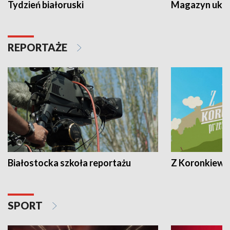
Tydzień białoruski
Magazyn ukra
REPORTAŻE
Białostocka szkoła reportażu
Z Koronkiewic
SPORT