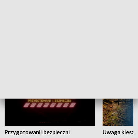
Grajmy Swoje
Białostocki Te
NAUKA I EDUKACJA
Przygotowani i bezpieczni
Uwaga kleszc