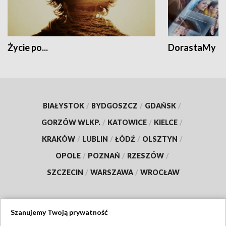
Życie po...
DorastaMy
BIAŁYSTOK
/
BYDGOSZCZ
/
GDAŃSK
/
GORZÓW WLKP.
/
KATOWICE
/
KIELCE
/
KRAKÓW
/
LUBLIN
/
ŁÓDŹ
/
OLSZTYN
/
OPOLE
/
POZNAŃ
/
RZESZÓW
/
SZCZECIN
/
WARSZAWA
/
WROCŁAW
Szanujemy Twoją prywatność
Dołącz do nas: