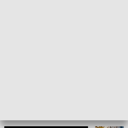
Żyjący Kościół
Usłyszeć Ewa
KULTURA I SZTUKA
Grajmy Swoje
Białostocki Te
NAUKA I EDUKACJA