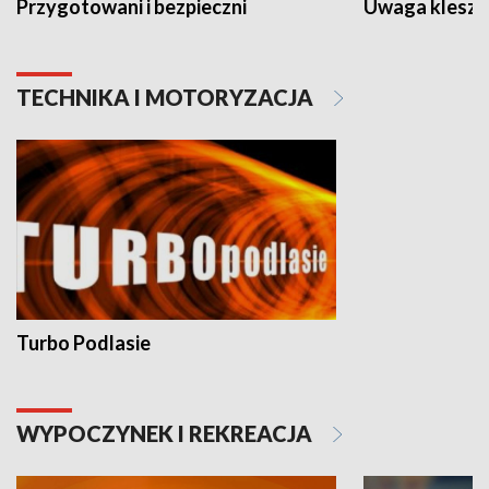
Przygotowani i bezpieczni
Uwaga kleszc
TECHNIKA I MOTORYZACJA
Turbo Podlasie
WYPOCZYNEK I REKREACJA