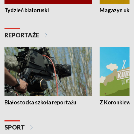
Tydzień białoruski
Magazyn ukra
REPORTAŻE
Białostocka szkoła reportażu
Z Koronkiewic
SPORT