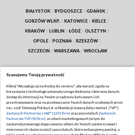
BIAŁYSTOK
/
BYDGOSZCZ
/
GDAŃSK
/
GORZÓW WLKP.
/
KATOWICE
/
KIELCE
/
KRAKÓW
/
LUBLIN
/
ŁÓDŹ
/
OLSZTYN
/
OPOLE
/
POZNAŃ
/
RZESZÓW
/
SZCZECIN
/
WARSZAWA
/
WROCŁAW
Szanujemy Twoją prywatność
Dołącz do nas:
Kliknij "Akceptuję i przechodzę do serwisu", aby wyrazić zgody na
korzystanie z technologii automatycznego śledzenia i zbierania danych,
TVP
dostęp do informacji na Twoim urządzeniu końcowym i ich
Abonament TVP
przechowywanie oraz na przetwarzanie Twoich danych osobowych przez
Regulamin TVP
nas, czyli Telewizję Polską S.A. w likwidacji (zwaną dalej również „TVP”),
Emisja w TVP
Polityka prywatności
Zaufanych Partnerów z IAB* (1201 firm)
oraz pozostałych
Zaufanych
Partnerów TVP (93 firm)
, w celach marketingowych (w tym do
Centrum informacji TVP
Moje zgody
zautomatyzowanego dopasowania reklam do Twoich zainteresowań i
mierzenia ich skuteczności) i pozostałych, które wskazujemy poniżej, a
Naziemna Telewizja Cyfrowa
Pomoc
także zgody na udostępnianie przez nas identyfikatora PPID do Google.