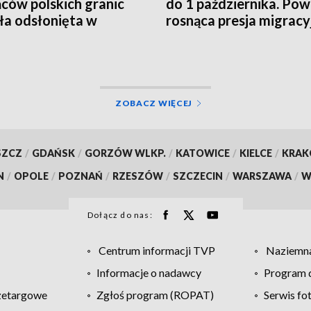
ców polskich granic
do 1 października. P
ła odsłonięta w
rosnąca presja migracy
ch [WIDEO]
[WIDEO]
ZOBACZ WIĘCEJ
SZCZ
/
GDAŃSK
/
GORZÓW WLKP.
/
KATOWICE
/
KIELCE
/
KRA
N
/
OPOLE
/
POZNAŃ
/
RZESZÓW
/
SZCZECIN
/
WARSZAWA
/
W
Dołącz do nas:
Centrum informacji TVP
Naziemna
Informacje o nadawcy
Program d
zetargowe
Zgłoś program (ROPAT)
Serwis fo