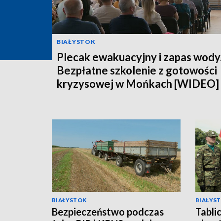
BIAŁYSTOK
Plecak ewakuacyjny i zapas wody
Bezpłatne szkolenie z gotowości
kryzysowej w Mońkach [WIDEO]
BIAŁYSTOK
BIAŁYS
Bezpieczeństwo podczas
Tabli