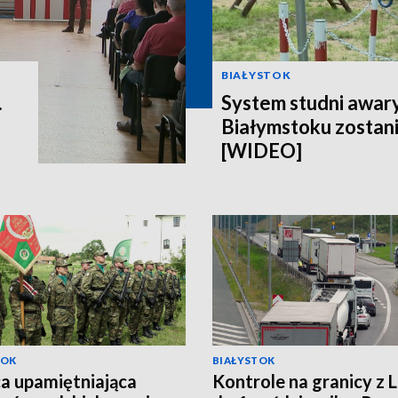
BIAŁYSTOK
.
System studni awar
Białymstoku zostan
[WIDEO]
TOK
BIAŁYSTOK
ca upamiętniająca
Kontrole na granicy z 