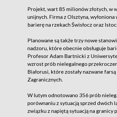
Projekt, wart 85 milionów złotych, w 
unijnych. Firma z Olsztyna, wyłoniona
barierę na rzekach Świsłocz oraz Isto
P
lanowane są także trzy nowe stanow
nadzoru, które obecnie obsługuje barie
Profesor Adam Bartnicki z Uniwersyte
wzrost prób nielegalnego przekroczen
Białorusi, które zostały nazwane fars
Zagranicznych.
W
lutym odnotowano 356 prób nielega
porównaniu z sytuacją sprzed dwóch lat
związku z napiętą sytuacją na granicy