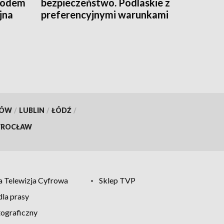
owodem
bezpieczeństwo. Podlaskie z
jna
preferencyjnymi warunkami
wsparcia [WIDEO]
KÓW
/
LUBLIN
/
ŁÓDŹ
/
ROCŁAW
 Telewizja Cyfrowa
Sklep TVP
la prasy
tograficzny