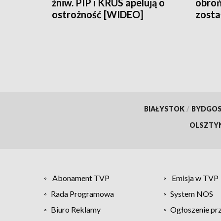
żniw. PIP i KRUS apelują o
obroń
ostrożność [WIDEO]
zosta
Sejna
BIAŁYSTOK
/
BYDGO
OLSZTY
Abonament TVP
Emisja w TVP
Rada Programowa
System NOS
Biuro Reklamy
Ogłoszenie pr