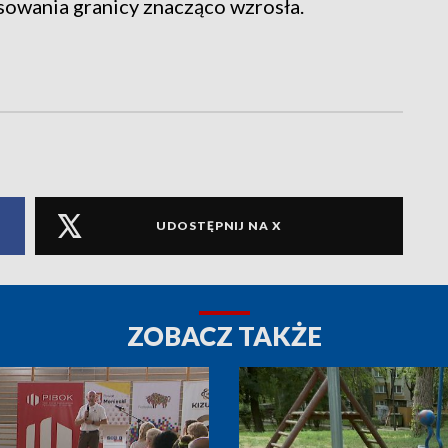
rsowania granicy znacząco wzrosła.
UDOSTĘPNIJ NA X
ZOBACZ TAKŻE