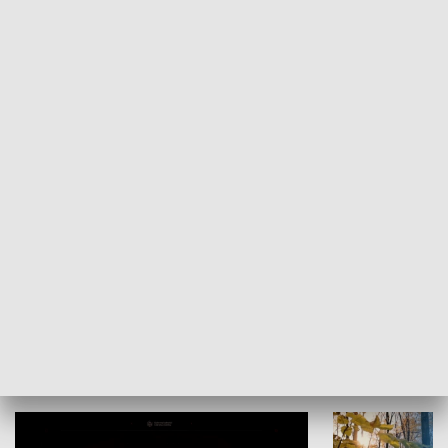
KULTURA I SZTUKA
Grajmy Swoje
Białostocki Te
NAUKA I EDUKACJA