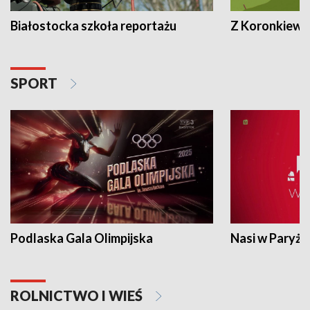
Białostocka szkoła reportażu
Z Koronkiewic
SPORT
Podlaska Gala Olimpijska
Nasi w Paryżu
ROLNICTWO I WIEŚ