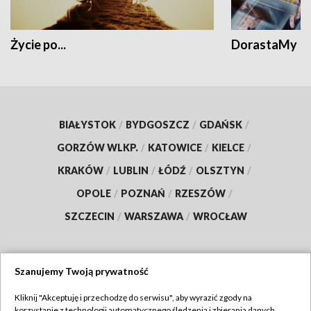
Życie po...
DorastaMy
BIAŁYSTOK
/
BYDGOSZCZ
/
GDAŃSK
/
GORZÓW WLKP.
/
KATOWICE
/
KIELCE
/
KRAKÓW
/
LUBLIN
/
ŁÓDŹ
/
OLSZTYN
/
OPOLE
/
POZNAŃ
/
RZESZÓW
/
SZCZECIN
/
WARSZAWA
/
WROCŁAW
Szanujemy Twoją prywatność
Dołącz do nas:
Kliknij "Akceptuję i przechodzę do serwisu", aby wyrazić zgody na
korzystanie z technologii automatycznego śledzenia i zbierania danych,