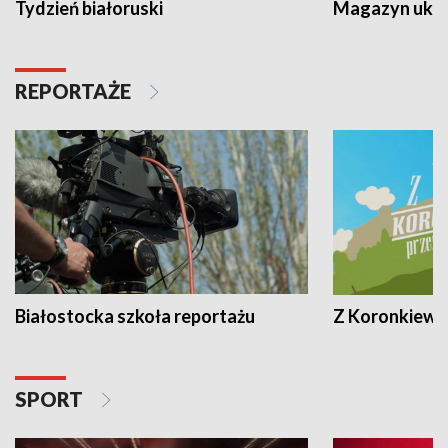
Tydzień białoruski
Magazyn ukra
REPORTAŻE
Białostocka szkoła reportażu
Z Koronkiewic
SPORT