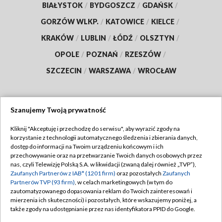
BIAŁYSTOK
/
BYDGOSZCZ
/
GDAŃSK
/
GORZÓW WLKP.
/
KATOWICE
/
KIELCE
/
KRAKÓW
/
LUBLIN
/
ŁÓDŹ
/
OLSZTYN
/
OPOLE
/
POZNAŃ
/
RZESZÓW
/
SZCZECIN
/
WARSZAWA
/
WROCŁAW
Szanujemy Twoją prywatność
Dołącz do nas:
Kliknij "Akceptuję i przechodzę do serwisu", aby wyrazić zgody na
korzystanie z technologii automatycznego śledzenia i zbierania danych,
TVP
dostęp do informacji na Twoim urządzeniu końcowym i ich
Abonament TVP
przechowywanie oraz na przetwarzanie Twoich danych osobowych przez
Regulamin TVP
nas, czyli Telewizję Polską S.A. w likwidacji (zwaną dalej również „TVP”),
Emisja w TVP
Polityka prywatności
Zaufanych Partnerów z IAB* (1201 firm)
oraz pozostałych
Zaufanych
Partnerów TVP (93 firm)
, w celach marketingowych (w tym do
Centrum informacji TVP
Moje zgody
zautomatyzowanego dopasowania reklam do Twoich zainteresowań i
mierzenia ich skuteczności) i pozostałych, które wskazujemy poniżej, a
Naziemna Telewizja Cyfrowa
Pomoc
także zgody na udostępnianie przez nas identyfikatora PPID do Google.
Sklep TVP
Biuro reklamy