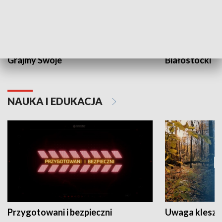
Grajmy Swoje
Białostocki Te
NAUKA I EDUKACJA
Przygotowani i bezpieczni
Uwaga kleszc