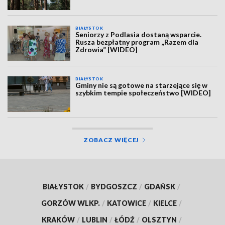
BIAŁYSTOK
Seniorzy z Podlasia dostaną wsparcie.
Rusza bezpłatny program „Razem dla
Zdrowia” [WIDEO]
BIAŁYSTOK
Gminy nie są gotowe na starzejące się w
szybkim tempie społeczeństwo [WIDEO]
ZOBACZ WIĘCEJ
BIAŁYSTOK
/
BYDGOSZCZ
/
GDAŃSK
/
GORZÓW WLKP.
/
KATOWICE
/
KIELCE
/
KRAKÓW
/
LUBLIN
/
ŁÓDŹ
/
OLSZTYN
/