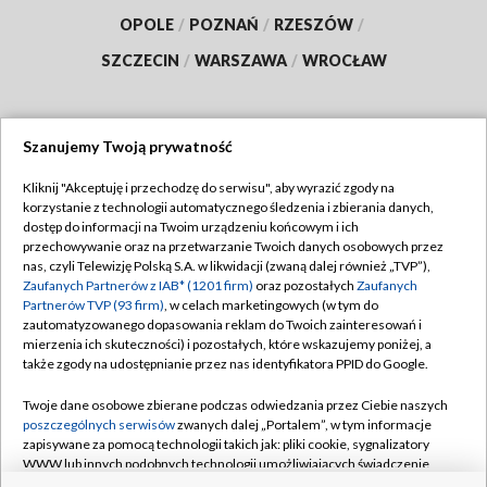
OPOLE
/
POZNAŃ
/
RZESZÓW
/
SZCZECIN
/
WARSZAWA
/
WROCŁAW
Szanujemy Twoją prywatność
Dołącz do nas:
Kliknij "Akceptuję i przechodzę do serwisu", aby wyrazić zgody na
korzystanie z technologii automatycznego śledzenia i zbierania danych,
TVP
dostęp do informacji na Twoim urządzeniu końcowym i ich
Abonament TVP
przechowywanie oraz na przetwarzanie Twoich danych osobowych przez
Regulamin TVP
nas, czyli Telewizję Polską S.A. w likwidacji (zwaną dalej również „TVP”),
Emisja w TVP
Polityka prywatności
Zaufanych Partnerów z IAB* (1201 firm)
oraz pozostałych
Zaufanych
Partnerów TVP (93 firm)
, w celach marketingowych (w tym do
Centrum informacji TVP
Moje zgody
zautomatyzowanego dopasowania reklam do Twoich zainteresowań i
mierzenia ich skuteczności) i pozostałych, które wskazujemy poniżej, a
Naziemna Telewizja Cyfrowa
Pomoc
także zgody na udostępnianie przez nas identyfikatora PPID do Google.
Sklep TVP
Biuro reklamy
Twoje dane osobowe zbierane podczas odwiedzania przez Ciebie naszych
Rada Programowa
Kontakt
poszczególnych serwisów
zwanych dalej „Portalem”, w tym informacje
zapisywane za pomocą technologii takich jak: pliki cookie, sygnalizatory
System NOS
WWW lub innych podobnych technologii umożliwiających świadczenie
dopasowanych i bezpiecznych usług, personalizację treści oraz reklam,