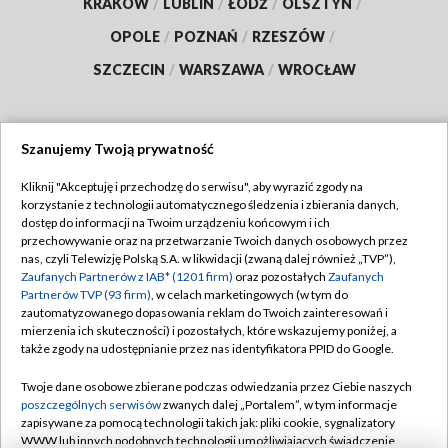
KRAKÓW
/
LUBLIN
/
ŁÓDŹ
/
OLSZTYN
/
OPOLE
/
POZNAŃ
/
RZESZÓW
/
SZCZECIN
/
WARSZAWA
/
WROCŁAW
Szanujemy Twoją prywatność
Dołącz do nas:
Kliknij "Akceptuję i przechodzę do serwisu", aby wyrazić zgody na
korzystanie z technologii automatycznego śledzenia i zbierania danych,
TVP
dostęp do informacji na Twoim urządzeniu końcowym i ich
Abonament TVP
przechowywanie oraz na przetwarzanie Twoich danych osobowych przez
Regulamin TVP
nas, czyli Telewizję Polską S.A. w likwidacji (zwaną dalej również „TVP”),
Emisja w TVP
Polityka prywatności
Zaufanych Partnerów z IAB* (1201 firm)
oraz pozostałych
Zaufanych
Partnerów TVP (93 firm)
, w celach marketingowych (w tym do
Centrum informacji TVP
Moje zgody
zautomatyzowanego dopasowania reklam do Twoich zainteresowań i
mierzenia ich skuteczności) i pozostałych, które wskazujemy poniżej, a
Naziemna Telewizja Cyfrowa
Pomoc
także zgody na udostępnianie przez nas identyfikatora PPID do Google.
Sklep TVP
Biuro reklamy
Twoje dane osobowe zbierane podczas odwiedzania przez Ciebie naszych
Rada Programowa
Kontakt
poszczególnych serwisów
zwanych dalej „Portalem”, w tym informacje
zapisywane za pomocą technologii takich jak: pliki cookie, sygnalizatory
System NOS
WWW lub innych podobnych technologii umożliwiających świadczenie