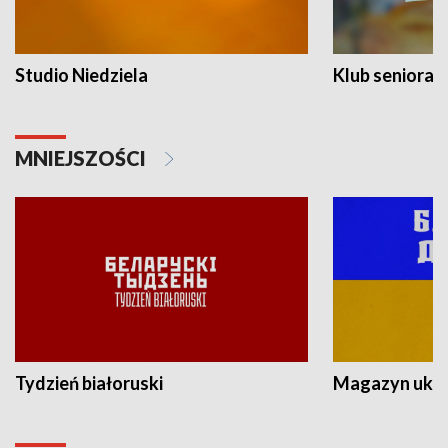
Studio Niedziela
Klub seniora
MNIEJSZOŚCI
Tydzień białoruski
Magazyn ukra