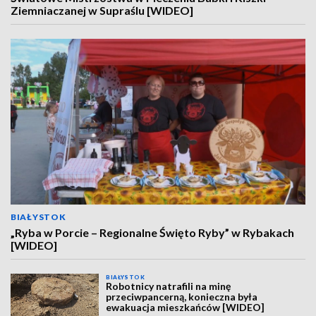
Ziemniaczanej w Supraślu [WIDEO]
BIAŁYSTOK
„Ryba w Porcie – Regionalne Święto Ryby” w Rybakach
[WIDEO]
BIAŁYSTOK
Robotnicy natrafili na minę
przeciwpancerną, konieczna była
ewakuacja mieszkańców [WIDEO]