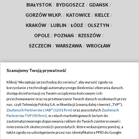
BIAŁYSTOK
/
BYDGOSZCZ
/
GDAŃSK
/
GORZÓW WLKP.
/
KATOWICE
/
KIELCE
/
KRAKÓW
/
LUBLIN
/
ŁÓDŹ
/
OLSZTYN
/
OPOLE
/
POZNAŃ
/
RZESZÓW
/
SZCZECIN
/
WARSZAWA
/
WROCŁAW
Szanujemy Twoją prywatność
Dołącz do nas:
Kliknij "Akceptuję i przechodzę do serwisu", aby wyrazić zgody na
korzystanie z technologii automatycznego śledzenia i zbierania danych,
TVP
dostęp do informacji na Twoim urządzeniu końcowym i ich
Abonament TVP
przechowywanie oraz na przetwarzanie Twoich danych osobowych przez
Regulamin TVP
nas, czyli Telewizję Polską S.A. w likwidacji (zwaną dalej również „TVP”),
Emisja w TVP
Polityka prywatności
Zaufanych Partnerów z IAB* (1201 firm)
oraz pozostałych
Zaufanych
Partnerów TVP (93 firm)
, w celach marketingowych (w tym do
Centrum informacji TVP
Moje zgody
zautomatyzowanego dopasowania reklam do Twoich zainteresowań i
mierzenia ich skuteczności) i pozostałych, które wskazujemy poniżej, a
Naziemna Telewizja Cyfrowa
Pomoc
także zgody na udostępnianie przez nas identyfikatora PPID do Google.
Sklep TVP