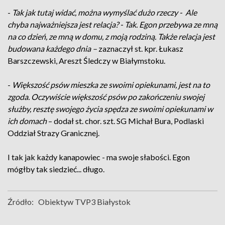
-
Tak jak tutaj widać, można wymyślać dużo rzeczy - Ale
chyba najważniejsza jest relacja? - Tak. Egon przebywa ze mną
na co dzień, ze mną w domu, z moją rodziną. Także relacja jest
budowana każdego dnia –
zaznaczył st. kpr. Łukasz
Barszczewski, Areszt Śledczy w Białymstoku.
-
Większość psów mieszka ze swoimi opiekunami, jest na to
zgoda. Oczywiście większość psów po zakończeniu swojej
służby, resztę swojego życia spędza ze swoimi opiekunami w
ich domach
– dodał st. chor. szt. SG Michał Bura, Podlaski
Oddział Strazy Granicznej.
I tak jak każdy kanapowiec - ma swoje słabości. Egon
mógłby tak siedzieć... długo.
Źródło:
Obiektyw TVP3 Białystok