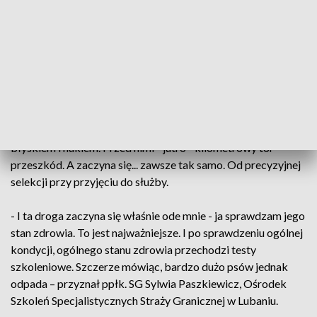
informacja.
- Na tym polega nasza wymiana doświadczeń. Wiemy, w
którym kierunku mamy iść, co mamy robić – tłumaczył mjr
SG Robert Potoczny, Podlaski Oddział Straży Granicznej.
I jak szkolić zwierzęta. Te mistrzostwa - to trzy intensywne
dni konkursowej rywalizacji. Za nimi - nocne oswajanie z
błyskiem i hukiem. Przed nimi - jutro - kilometrowy tor
przeszkód. A zaczyna się... zawsze tak samo. Od precyzyjnej
selekcji przy przyjęciu do służby.
- I ta droga zaczyna się właśnie ode mnie - ja sprawdzam jego
stan zdrowia. To jest najważniejsze. I po sprawdzeniu ogólnej
kondycji, ogólnego stanu zdrowia przechodzi testy
szkoleniowe. Szczerze mówiąc, bardzo dużo psów jednak
odpada – przyznał ppłk. SG Sylwia Paszkiewicz, Ośrodek
Szkoleń Specjalistycznych Straży Granicznej w Lubaniu.