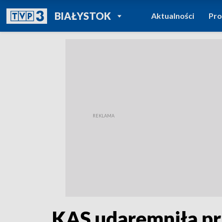
POWRÓT DO
BIAŁYSTOK
Aktualności
Pr
TVP REGIONY
KAS udaremniła pr