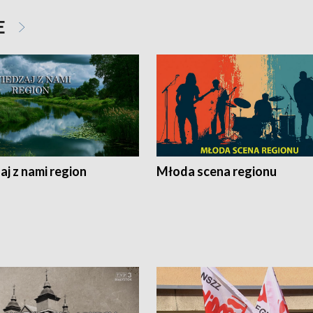
E
j z nami region
Młoda scena regionu