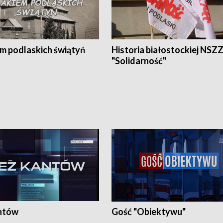
em podlaskich świątyń
Historia białostockiej NSZ
"Solidarność"
ntów
Gość "Obiektywu"