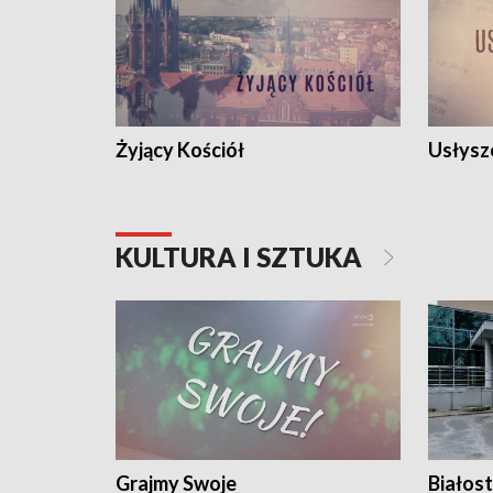
Żyjący Kościół
Usłysz
KULTURA I SZTUKA
Grajmy Swoje
Białost