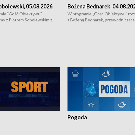
obolewski, 05.08.2026
Bożena Bednarek, 04.08.20
mie "Gość Obiektywu"
W programie „Gość Obiektywu” ro
my z Piotrem Sobolewskim z
z Bożeną Bednarek, przewodnicząca
twa Amickus o możliwościach
Białostockiej Rady Seniorów, o walc
osób dotkniętych przemocą i
samotnością, pomysłach na to jak
u Ośrodka Pomocy Osobom
wyciągać osoby starsze z domów i j
zonym Przestępstwem.
ważne jest to by nie były same.
Pogoda