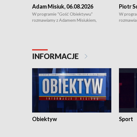
Adam Misiuk, 06.08.2026
Piotr S
W programie "Gość Obiektywu"
W progra
rozmawiamy z Adamem Misiukiem,
rozmawia
podlaskim wojewódzkim konserwatorem
Towarzys
zabytków o kondycji zabytków w regionie
wsparcia 
i naborze wniosków na prace
działani
konserwatorskie.
Pokrzywd
INFORMACJE
Obiektyw
Sport