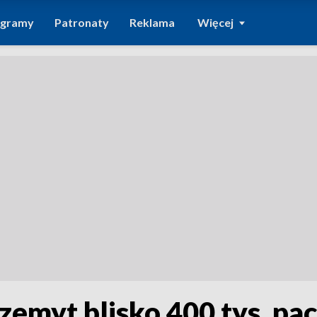
ogramy
Patronaty
Reklama
Więcej
zemyt blisko 400 tys. pa