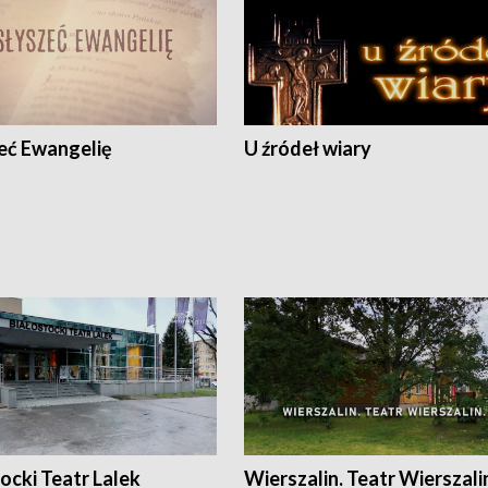
eć Ewangelię
U źródeł wiary
ocki Teatr Lalek
Wierszalin. Teatr Wierszali