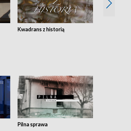
Z
Kwadrans z historią
Kartki z kal
Pilna sprawa