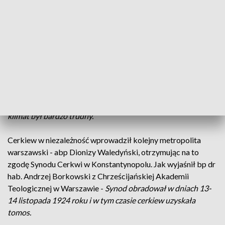
patriarcha moskiewski został uwięziony przez bolszewików
- prawosławni hierarchowie z prośbą o usamodzielnienie
Cerkwi zwrócili się do Konstantynopola. Za to abp Jerzy
zapłacił najwyższą cenę - został zamordowany przez
przeciwnika autokefalii.
Jak oznajmił bp dr hab. Andrzej Borkowski z
Chrześcijańskiej Akademii Teologicznej w Warszawie -
W
lutym 1923 roku zginął z rąk oprawcy, więc widzimy, że ten
klimat był bardzo trudny.
Cerkiew w niezależność wprowadził kolejny metropolita
warszawski - abp Dionizy Waledyński, otrzymując na to
zgodę Synodu Cerkwi w Konstantynopolu. Jak wyjaśnił bp dr
hab. Andrzej Borkowski z Chrześcijańskiej Akademii
Teologicznej w Warszawie -
Synod obradował w dniach 13-
14 listopada 1924 roku i w tym czasie cerkiew uzyskała
tomos.