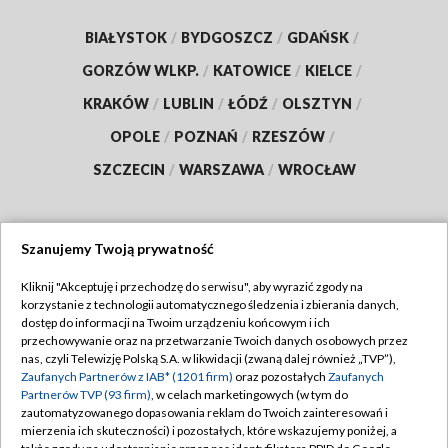
BIAŁYSTOK
/
BYDGOSZCZ
/
GDAŃSK
/
GORZÓW WLKP.
/
KATOWICE
/
KIELCE
/
KRAKÓW
/
LUBLIN
/
ŁÓDŹ
/
OLSZTYN
/
OPOLE
/
POZNAŃ
/
RZESZÓW
/
SZCZECIN
/
WARSZAWA
/
WROCŁAW
Szanujemy Twoją prywatność
Dołącz do nas:
Kliknij "Akceptuję i przechodzę do serwisu", aby wyrazić zgody na
korzystanie z technologii automatycznego śledzenia i zbierania danych,
TVP
dostęp do informacji na Twoim urządzeniu końcowym i ich
Abonament TVP
przechowywanie oraz na przetwarzanie Twoich danych osobowych przez
Regulamin TVP
nas, czyli Telewizję Polską S.A. w likwidacji (zwaną dalej również „TVP”),
Emisja w TVP
Polityka prywatności
Zaufanych Partnerów z IAB* (1201 firm)
oraz pozostałych
Zaufanych
Partnerów TVP (93 firm)
, w celach marketingowych (w tym do
Centrum informacji TVP
Moje zgody
zautomatyzowanego dopasowania reklam do Twoich zainteresowań i
mierzenia ich skuteczności) i pozostałych, które wskazujemy poniżej, a
Naziemna Telewizja Cyfrowa
Pomoc