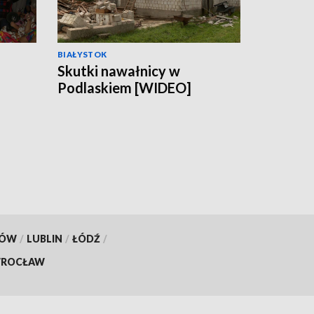
BIAŁYSTOK
Skutki nawałnicy w
Podlaskiem [WIDEO]
ach
KÓW
/
LUBLIN
/
ŁÓDŹ
/
ROCŁAW