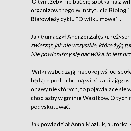
O tym, żeby nie bać się spotkania z w
organizowanego w Instytucie Biologi
Białowieży cyklu "O wilku mowa" .
Jak tłumaczył Andrzej Załęski, reżyse
zwierząt, jak nie wszystkie, które żyją t
Nie powinniśmy się bać wilka, to jest pr
Wilki wzbudzają niepokój wśród społecz
będące pod ochroną wilki zabijają gos
obawy niektórych, to pojawiające się 
chociażby w gminie Wasilków. O tych 
podyskutować.
Jak powiedział Anna Maziuk, autorka k