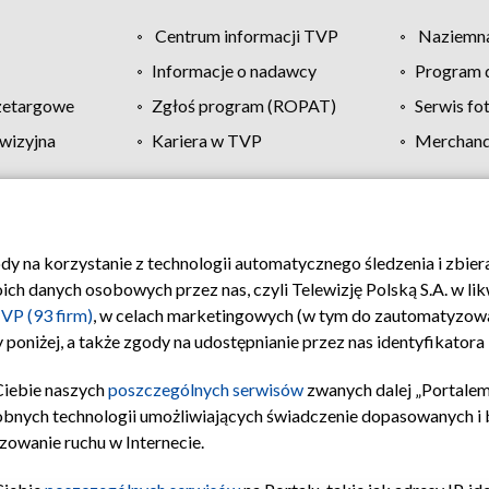
Centrum informacji TVP
Naziemna
Informacje o nadawcy
Program d
zetargowe
Zgłoś program (ROPAT)
Serwis fo
wizyjna
Kariera w TVP
Merchandi
Polityka prywatności
Moje zgody
Pomoc
Biuro re
ody na korzystanie z technologii automatycznego śledzenia i zbie
 danych osobowych przez nas, czyli Telewizję Polską S.A. w likw
VP (93 firm)
, w celach marketingowych (w tym do zautomatyzow
 poniżej, a także zgody na udostępnianie przez nas identyfikator
Ciebie naszych
poszczególnych serwisów
zwanych dalej „Portalem
obnych technologii umożliwiających świadczenie dopasowanych i be
zowanie ruchu w Internecie.