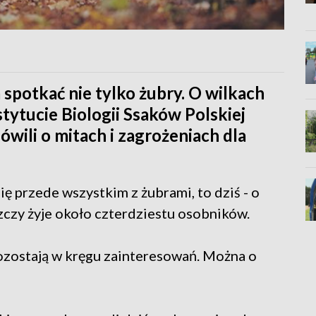
spotkać nie tylko żubry. O wilkach
stytucie Biologii Ssaków Polskiej
wili o mitach i zagrożeniach dla
ę przede wszystkim z żubrami, to dziś - o
zczy żyje około czterdziestu osobników.
ozostają w kręgu zainteresowań. Można o