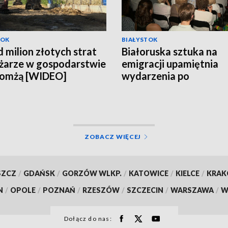
TOK
BIAŁYSTOK
 milion złotych strat
Białoruska sztuka na
żarze w gospodarstwie
emigracji upamiętnia
Łomżą [WIDEO]
wydarzenia po
sfałszowanych wybor
[WIDEO]
ZOBACZ WIĘCEJ
SZCZ
/
GDAŃSK
/
GORZÓW WLKP.
/
KATOWICE
/
KIELCE
/
KRA
N
/
OPOLE
/
POZNAŃ
/
RZESZÓW
/
SZCZECIN
/
WARSZAWA
/
W
Dołącz do nas: