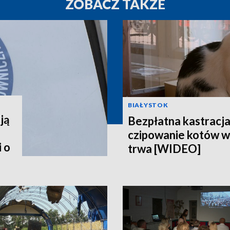
ZOBACZ TAKŻE
BIAŁYSTOK
ją
Bezpłatna kastracja,
czipowanie kotów w
 o
trwa [WIDEO]