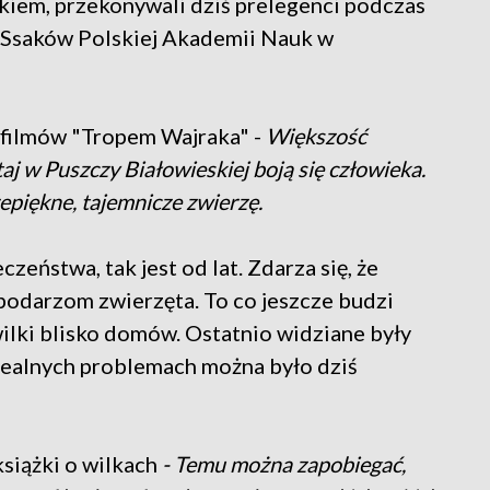
ilkiem, przekonywali dziś prelegenci podczas
i Ssaków Polskiej Akademii Nauk w
r filmów "Tropem Wajraka" -
Większość
utaj w Puszczy Białowieskiej boją się człowieka.
zepiękne, tajemnicze zwierzę.
eństwa, tak jest od lat. Zdarza się, że
podarzom zwierzęta. To co jeszcze budzi
wilki blisko domów. Ostatnio widziane były
realnych problemach można było dziś
siążki o wilkach
- Temu można zapobiegać,