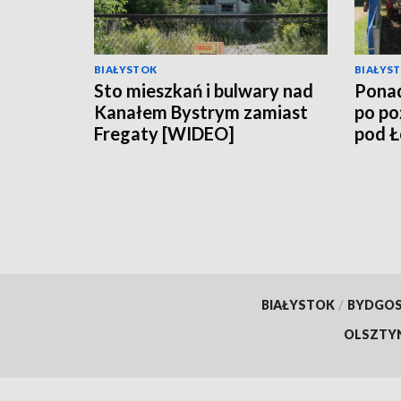
BIAŁYSTOK
BIAŁYS
Sto mieszkań i bulwary nad
Ponad
Kanałem Bystrym zamiast
po po
Fregaty [WIDEO]
pod 
BIAŁYSTOK
/
BYDGO
OLSZTY