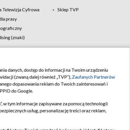
 Telewizja Cyfrowa
Sklep TVP
la prasy
tograficzny
sing (znaki)
klamy
Kontakt
rania danych, dostęp do informacji na Twoim urządzeniu
idacji (zwaną dalej również „TVP”),
Zaufanych Partnerów
anego dopasowania reklam do Twoich zainteresowań i
a PPID do Google.
”, w tym informacje zapisywane za pomocą technologii
zpiecznych usług, personalizację treści oraz reklam,