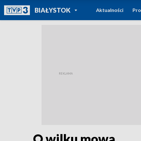
POWRÓT DO
BIAŁYSTOK
Aktualności
Pr
TVP REGIONY
O wilku mowa