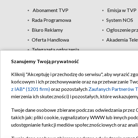
Abonament TVP
Emisja w TVP
Rada Programowa
System NOS
Biuro Reklamy
Ogłoszenie pr
Oferta Handlowa
Akademia Tele
Telegazeta ogłoszenia
Szanujemy Twoją prywatność
Regulamin TVP
Kliknij "Akceptuję i przechodzę do serwisu", aby wyrazić zg
końcowym i ich przechowywanie oraz na przetwarzanie Twoich
z IAB* (1201 firm)
oraz pozostałych
Zaufanych Partnerów T
mierzenia ich skuteczności) i pozostałych, które wskazujemy
Twoje dane osobowe zbierane podczas odwiedzania przez 
takich jak: pliki cookie, sygnalizatory WWW lub innych pod
udostępnianie funkcji mediów społecznościowych oraz anali