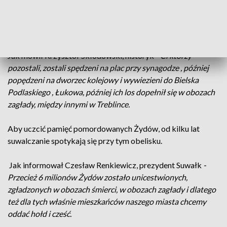
rozwój gospodarczy Suwałk, prowadzili renomowane firmy i
sklepy. Ich tragedia rozpoczęła się wraz z wybuchem drugiej
wojny światowej.
Jak mówił Krzysztof Skłodowski, historyk -
Ci którzy
pozostali, zostali spędzeni na plac przy synagodze , później
popędzeni na dworzec kolejowy i wywiezieni do Bielska
Podlaskiego , Łukowa, później ich los dopełnił się w obozach
zagłady, między innymi w Treblince.
Aby uczcić pamięć pomordowanych Żydów, od kilku lat
suwalczanie spotykają się przy tym obelisku.
Jak informował Czesław Renkiewicz, prezydent Suwałk
-
Przecież 6 milionów Żydów zostało unicestwionych,
zgładzonych w obozach śmierci, w obozach zagłady i dlatego
też dla tych właśnie mieszkańców naszego miasta chcemy
oddać hołd i cześć.