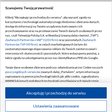
Szanujemy Twoją prywatność
Dołącz do nas:
Kliknij "Akceptuję i przechodzę do serwisu", aby wyrazić zgody na
korzystanie z technologii automatycznego śledzenia i zbierania danych,
TVP
dostęp do informacji na Twoim urządzeniu końcowym i ich
Abonament TVP
przechowywanie oraz na przetwarzanie Twoich danych osobowych przez
Regulamin TVP
nas, czyli Telewizję Polską S.A. w likwidacji (zwaną dalej również „TVP”),
Emisja w TVP
Polityka prywatności
Zaufanych Partnerów z IAB* (1201 firm)
oraz pozostałych
Zaufanych
Partnerów TVP (93 firm)
, w celach marketingowych (w tym do
Centrum informacji TVP
Moje zgody
zautomatyzowanego dopasowania reklam do Twoich zainteresowań i
mierzenia ich skuteczności) i pozostałych, które wskazujemy poniżej, a
Naziemna Telewizja Cyfrowa
Pomoc
także zgody na udostępnianie przez nas identyfikatora PPID do Google.
Sklep TVP
Biuro reklamy
Twoje dane osobowe zbierane podczas odwiedzania przez Ciebie naszych
Rada Programowa
Kontakt
poszczególnych serwisów
zwanych dalej „Portalem”, w tym informacje
zapisywane za pomocą technologii takich jak: pliki cookie, sygnalizatory
System NOS
WWW lub innych podobnych technologii umożliwiających świadczenie
dopasowanych i bezpiecznych usług, personalizację treści oraz reklam,
Informacje o nadawcy
Kanały
udostępnianie funkcji mediów społecznościowych oraz analizowanie
Akceptuję i przechodzę do serwisu
ruchu w Internecie.
Program dla prasy
©2026 Telewizja Polska S.A. w likwidacji
Biuro Reklamy
Twoje dane osobowe zbierane podczas odwiedzania przez Ciebie
Ustawienia zaawansowane
poszczególnych serwisów
na Portalu, takie jak adresy IP, identyfikatory
Ogłoszenie przetargowe