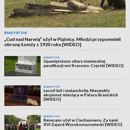
BIAŁYSTOK
„Cud nad Narwią” ożył w Piątnicy. Młodzi przypomnieli
obronę Łomży z 1920 roku [WIDEO]
BIAŁYSTOK
Upamiętniono ofiary niemieckiej
pacyfikacji wsi Krasowo-Częstki [WIDEO]
BIAŁYSTOK
Leczył ból i melancholię. Niezwykły
eksponat miesiąca w Pałacu Branickich
[WIDEO]
BIAŁYSTOK
Renesans ożył w Ciechanowcu. Za nami
XVI Zajazd Wysokomazowiecki [WIDEO]