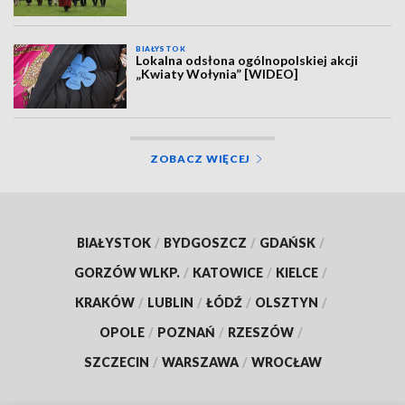
BIAŁYSTOK
Lokalna odsłona ogólnopolskiej akcji
„Kwiaty Wołynia” [WIDEO]
ZOBACZ WIĘCEJ
BIAŁYSTOK
/
BYDGOSZCZ
/
GDAŃSK
/
GORZÓW WLKP.
/
KATOWICE
/
KIELCE
/
KRAKÓW
/
LUBLIN
/
ŁÓDŹ
/
OLSZTYN
/
OPOLE
/
POZNAŃ
/
RZESZÓW
/
SZCZECIN
/
WARSZAWA
/
WROCŁAW