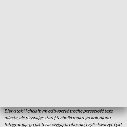
Dopłata do spełniania marzeń/ fot. TVP3 Białystok
Są utalentowani i mają ciekawe pomysły, a od teraz
także finansowe wsparcie miasta na ich realizację.
Prezydent Białegostoku po raz 18. przyznał
artystom stypendia do wykorzystania na twórczą
działalność.
Jak powiedział Eryk Siemianowicz, student fotografii -
Dostałem stypendium za projekt fotograficzny pt. " Magiczny
Białystok" i chciałbym odtworzyć trochę przeszłość tego
miasta, ale używając starej techniki mokrego kolodionu,
fotografując go jak teraz wygląda obecnie, czyli stworzyć cykl