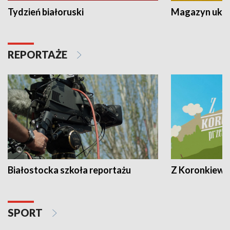
Tydzień białoruski
Magazyn ukra
REPORTAŻE
Białostocka szkoła reportażu
Z Koronkiewic
SPORT