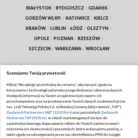
BIAŁYSTOK
/
BYDGOSZCZ
/
GDAŃSK
/
GORZÓW WLKP.
/
KATOWICE
/
KIELCE
/
KRAKÓW
/
LUBLIN
/
ŁÓDŹ
/
OLSZTYN
/
OPOLE
/
POZNAŃ
/
RZESZÓW
/
SZCZECIN
/
WARSZAWA
/
WROCŁAW
Szanujemy Twoją prywatność
Dołącz do nas:
Kliknij "Akceptuję i przechodzę do serwisu", aby wyrazić zgody na
korzystanie z technologii automatycznego śledzenia i zbierania danych,
TVP
dostęp do informacji na Twoim urządzeniu końcowym i ich
Abonament TVP
przechowywanie oraz na przetwarzanie Twoich danych osobowych przez
Regulamin TVP
nas, czyli Telewizję Polską S.A. w likwidacji (zwaną dalej również „TVP”),
Emisja w TVP
Polityka prywatności
Zaufanych Partnerów z IAB* (1201 firm)
oraz pozostałych
Zaufanych
Partnerów TVP (93 firm)
, w celach marketingowych (w tym do
Centrum informacji TVP
Moje zgody
zautomatyzowanego dopasowania reklam do Twoich zainteresowań i
mierzenia ich skuteczności) i pozostałych, które wskazujemy poniżej, a
Naziemna Telewizja Cyfrowa
Pomoc
także zgody na udostępnianie przez nas identyfikatora PPID do Google.