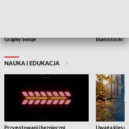
Grajmy Swoje
Białostocki Te
NAUKA I EDUKACJA
Przygotowani i bezpieczni
Uwaga kleszc