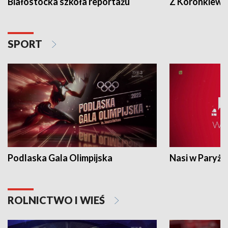
Białostocka szkoła reportażu
Z Koronkiewic
SPORT
Podlaska Gala Olimpijska
Nasi w Paryżu
ROLNICTWO I WIEŚ