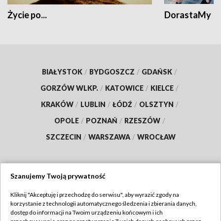
Życie po...
DorastaMy
BIAŁYSTOK
/
BYDGOSZCZ
/
GDAŃSK
/
GORZÓW WLKP.
/
KATOWICE
/
KIELCE
/
KRAKÓW
/
LUBLIN
/
ŁÓDŹ
/
OLSZTYN
/
OPOLE
/
POZNAŃ
/
RZESZÓW
/
SZCZECIN
/
WARSZAWA
/
WROCŁAW
Szanujemy Twoją prywatność
Dołącz do nas:
Kliknij "Akceptuję i przechodzę do serwisu", aby wyrazić zgody na
korzystanie z technologii automatycznego śledzenia i zbierania danych,
TVP
dostęp do informacji na Twoim urządzeniu końcowym i ich