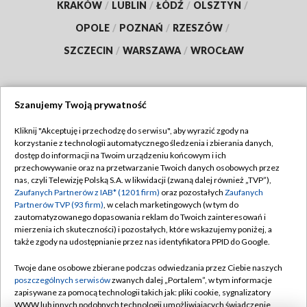
KRAKÓW
/
LUBLIN
/
ŁÓDŹ
/
OLSZTYN
/
OPOLE
/
POZNAŃ
/
RZESZÓW
/
SZCZECIN
/
WARSZAWA
/
WROCŁAW
Szanujemy Twoją prywatność
Dołącz do nas:
Kliknij "Akceptuję i przechodzę do serwisu", aby wyrazić zgody na
korzystanie z technologii automatycznego śledzenia i zbierania danych,
TVP
dostęp do informacji na Twoim urządzeniu końcowym i ich
Abonament TVP
przechowywanie oraz na przetwarzanie Twoich danych osobowych przez
Regulamin TVP
nas, czyli Telewizję Polską S.A. w likwidacji (zwaną dalej również „TVP”),
Emisja w TVP
Polityka prywatności
Zaufanych Partnerów z IAB* (1201 firm)
oraz pozostałych
Zaufanych
Partnerów TVP (93 firm)
, w celach marketingowych (w tym do
Centrum informacji TVP
Moje zgody
zautomatyzowanego dopasowania reklam do Twoich zainteresowań i
mierzenia ich skuteczności) i pozostałych, które wskazujemy poniżej, a
Naziemna Telewizja Cyfrowa
Pomoc
także zgody na udostępnianie przez nas identyfikatora PPID do Google.
Sklep TVP
Biuro reklamy
Twoje dane osobowe zbierane podczas odwiedzania przez Ciebie naszych
Rada Programowa
Kontakt
poszczególnych serwisów
zwanych dalej „Portalem”, w tym informacje
zapisywane za pomocą technologii takich jak: pliki cookie, sygnalizatory
System NOS
WWW lub innych podobnych technologii umożliwiających świadczenie