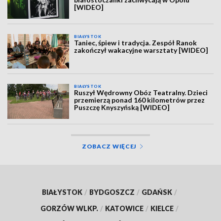
[WIDEO]
BIAŁYSTOK
Taniec, śpiew i tradycja. Zespół Ranok
zakończył wakacyjne warsztaty [WIDEO]
BIAŁYSTOK
Ruszył Wędrowny Obóz Teatralny. Dzieci
przemierzą ponad 160 kilometrów przez
Puszczę Knyszyńską [WIDEO]
ZOBACZ WIĘCEJ
BIAŁYSTOK
/
BYDGOSZCZ
/
GDAŃSK
/
GORZÓW WLKP.
/
KATOWICE
/
KIELCE
/