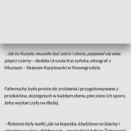
Dziś do fafernuchów dodawany też jest miód, kiedyś mogły
sobie na to pozwolić jedynie bogatsze Kurpianki. Nie mogło
tez zabraknąć odrobiny pikanterii.
- Jak to Kurpie, musiało być ostro i słono, pojawiał się wiec
pieprz czarny
– dodała Urszula Kuczyńska, etnograf z
Muzeum – Skansen Kurpiowski w Nowogrodzie.
Fafernuchy było proste do zrobienia i przygotowywane z
produktów, dostępnych w każdym domu, pieczono ich sporo,
żeby wystarczyły na dłużej.
- Robione były wałki, jak na kopytka, kładzione na blachę i
pieczone w piecu chlebowym –
powiedział Adrian Żebrowski