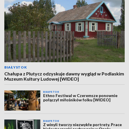
BIAŁYSTOK
Chałupa z Plutycz odzyskuje dawny wygląd w Podlaskim
Muzeum Kultury Ludowej [WIDEO]
BIAŁYSTOK
Ethno Festiwal w Czeremsze ponownie
połączył miłośników folku [WIDEO]
BIAŁYSTOK
Z winyli tworzy niezwykłe portrety. Prace
białostoczanki zachwycają w Opolu