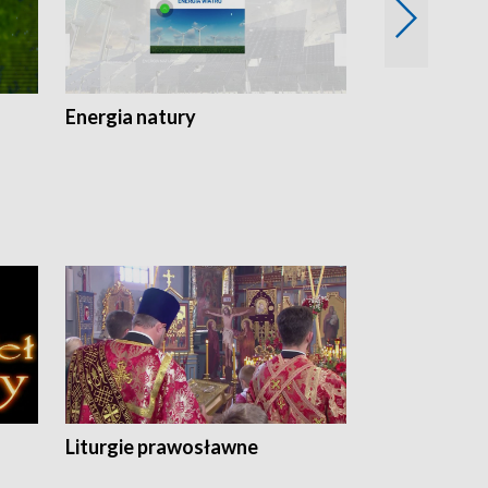
Energia natury
Ogród i nie t
Liturgie prawosławne