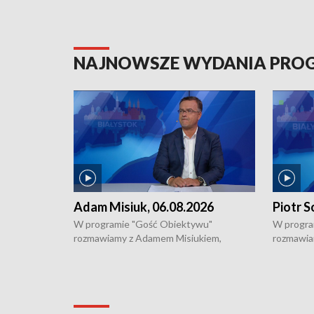
NAJNOWSZE WYDANIA PR
Adam Misiuk, 06.08.2026
Piotr S
W programie "Gość Obiektywu"
W progra
rozmawiamy z Adamem Misiukiem,
rozmawia
podlaskim wojewódzkim konserwatorem
Towarzys
zabytków o kondycji zabytków w regionie
wsparcia 
i naborze wniosków na prace
działani
konserwatorskie.
Pokrzywd