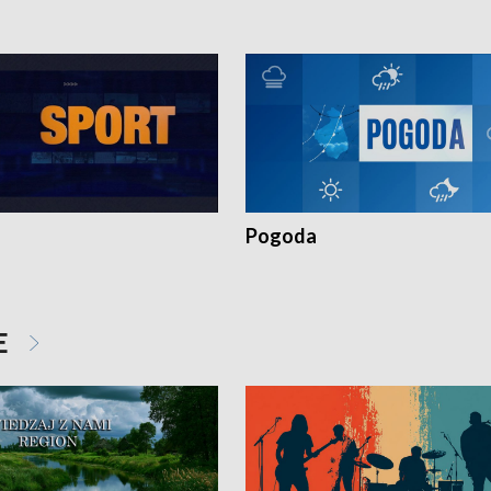
Pogoda
E