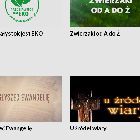
iałystok jest EKO
Zwierzaki od A do Ż
eć Ewangelię
U źródeł wiary