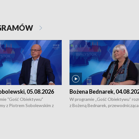
OGRAMÓW
obolewski, 05.08.2026
Bożena Bednarek, 04.08.20
mie "Gość Obiektywu"
W programie „Gość Obiektywu” ro
my z Piotrem Sobolewskim z
z Bożeną Bednarek, przewodnicząca
twa Amickus o możliwościach
Białostockiej Rady Seniorów, o walc
osób dotkniętych przemocą i
samotnością, pomysłach na to jak
u Ośrodka Pomocy Osobom
wyciągać osoby starsze z domów i j
zonym Przestępstwem.
ważne jest to by nie były same.