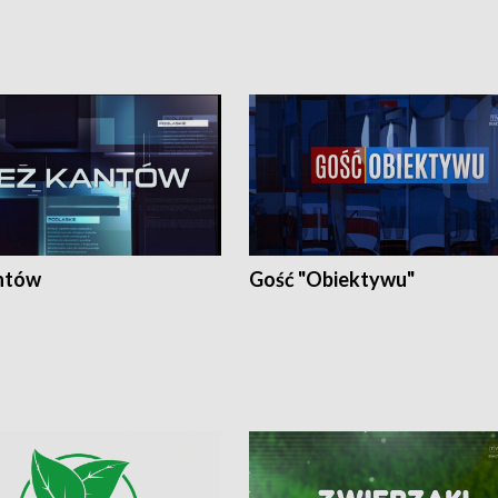
ntów
Gość "Obiektywu"