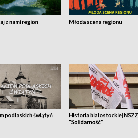
j z nami region
Młoda scena regionu
em podlaskich świątyń
Historia białostockiej NSZ
"Solidarność"