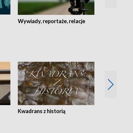
Wywiady, reportaże, relacje
Recepta na...
Z
Kwadrans z historią
Kartki z kal