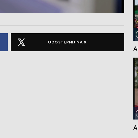
UDOSTĘPNIJ NA X
A
A