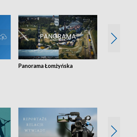
Panorama Łomżyńska
Przegląd suw