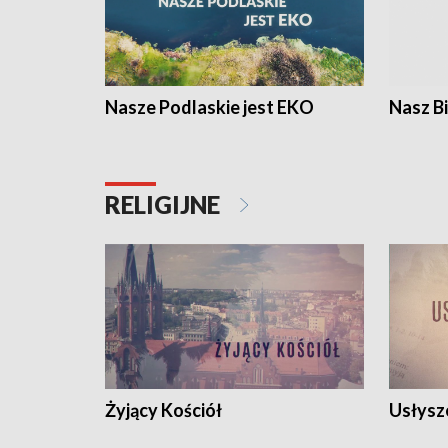
Nasze Podlaskie jest EKO
Nasz B
RELIGIJNE
Żyjący Kościół
Usłysz