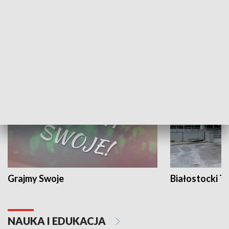
Żyjący Kościół
Usłyszeć Ewa
KULTURA I SZTUKA
Grajmy Swoje
Białostocki Te
NAUKA I EDUKACJA