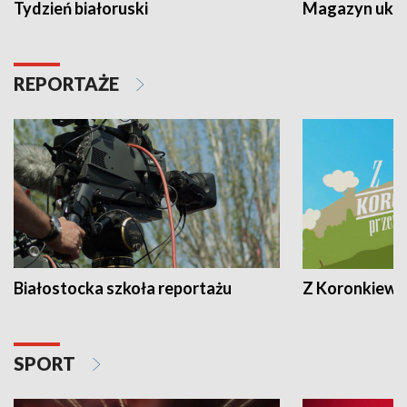
Tydzień białoruski
Magazyn ukra
REPORTAŻE
Białostocka szkoła reportażu
Z Koronkiewic
SPORT