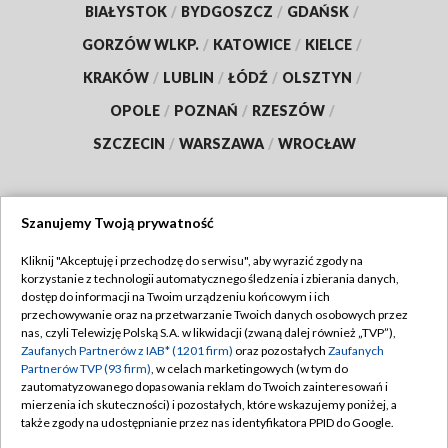
BIAŁYSTOK
/
BYDGOSZCZ
/
GDAŃSK
/
GORZÓW WLKP.
/
KATOWICE
/
KIELCE
/
KRAKÓW
/
LUBLIN
/
ŁÓDŹ
/
OLSZTYN
/
OPOLE
/
POZNAŃ
/
RZESZÓW
/
SZCZECIN
/
WARSZAWA
/
WROCŁAW
Szanujemy Twoją prywatność
Dołącz do nas:
Kliknij "Akceptuję i przechodzę do serwisu", aby wyrazić zgody na
korzystanie z technologii automatycznego śledzenia i zbierania danych,
TVP
dostęp do informacji na Twoim urządzeniu końcowym i ich
Abonament TVP
przechowywanie oraz na przetwarzanie Twoich danych osobowych przez
Regulamin TVP
nas, czyli Telewizję Polską S.A. w likwidacji (zwaną dalej również „TVP”),
Emisja w TVP
Polityka prywatności
Zaufanych Partnerów z IAB* (1201 firm)
oraz pozostałych
Zaufanych
Partnerów TVP (93 firm)
, w celach marketingowych (w tym do
Centrum informacji TVP
Moje zgody
zautomatyzowanego dopasowania reklam do Twoich zainteresowań i
mierzenia ich skuteczności) i pozostałych, które wskazujemy poniżej, a
Naziemna Telewizja Cyfrowa
Pomoc
także zgody na udostępnianie przez nas identyfikatora PPID do Google.
Sklep TVP