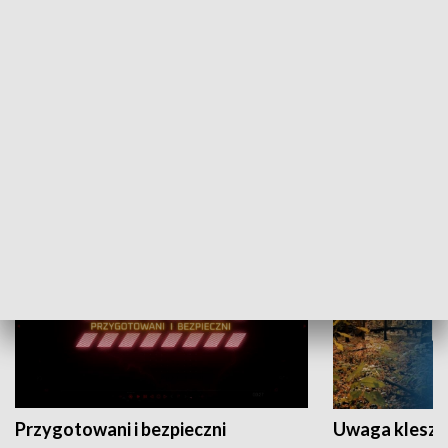
Grajmy Swoje
Białostocki Te
NAUKA I EDUKACJA
Przygotowani i bezpieczni
Uwaga kleszc