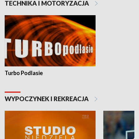
TECHNIKA I MOTORYZACJA
Turbo Podlasie
WYPOCZYNEK I REKREACJA