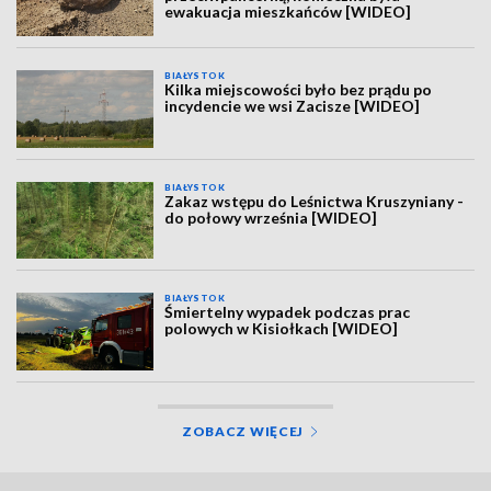
ewakuacja mieszkańców [WIDEO]
BIAŁYSTOK
Kilka miejscowości było bez prądu po
incydencie we wsi Zacisze [WIDEO]
BIAŁYSTOK
Zakaz wstępu do Leśnictwa Kruszyniany -
do połowy września [WIDEO]
BIAŁYSTOK
Śmiertelny wypadek podczas prac
polowych w Kisiołkach [WIDEO]
ZOBACZ WIĘCEJ