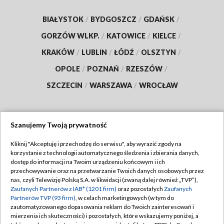
BIAŁYSTOK
/
BYDGOSZCZ
/
GDAŃSK
/
GORZÓW WLKP.
/
KATOWICE
/
KIELCE
/
KRAKÓW
/
LUBLIN
/
ŁÓDŹ
/
OLSZTYN
/
OPOLE
/
POZNAŃ
/
RZESZÓW
/
SZCZECIN
/
WARSZAWA
/
WROCŁAW
Szanujemy Twoją prywatność
Dołącz do nas:
Kliknij "Akceptuję i przechodzę do serwisu", aby wyrazić zgody na
korzystanie z technologii automatycznego śledzenia i zbierania danych,
TVP
dostęp do informacji na Twoim urządzeniu końcowym i ich
Abonament TVP
przechowywanie oraz na przetwarzanie Twoich danych osobowych przez
Regulamin TVP
nas, czyli Telewizję Polską S.A. w likwidacji (zwaną dalej również „TVP”),
Emisja w TVP
Polityka prywatności
Zaufanych Partnerów z IAB* (1201 firm)
oraz pozostałych
Zaufanych
Partnerów TVP (93 firm)
, w celach marketingowych (w tym do
Centrum informacji TVP
Moje zgody
zautomatyzowanego dopasowania reklam do Twoich zainteresowań i
mierzenia ich skuteczności) i pozostałych, które wskazujemy poniżej, a
Naziemna Telewizja Cyfrowa
Pomoc