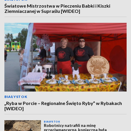
Światowe Mistrzostwa w Pieczeniu Babki i Kiszki
Ziemniaczanej w Supraślu [WIDEO]
BIAŁYSTOK
„Ryba w Porcie – Regionalne Święto Ryby” w Rybakach
[WIDEO]
BIAŁYSTOK
Robotnicy natrafili na minę
przeciwpancerną, konieczna była