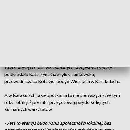
- Trzeba dobrze wywałkować ciasto, też muszą być różne,
żeby były dobre
- wspomniała Emilka.
... i deklarują, że teraz będą pomagać mamom i babciom w
czasie świątecznych przygotowań.
- Takie pokoleniowe spotkanie, integracja, żebyśmy te
młodsze nasze pokolenie mogli nauczyć naszych
wcześniejszych, naszych babcinych przepisów, tradycji
–
podkreślała Katarzyna Gawryluk-Jankowska,
przewodnicząca Koła Gospodyń Wiejskich w Karakulach..
A w Karakulach takie spotkania to nie pierwszyzna. W tym
roku robili już pierniki, przygotowują się do kolejnych
kulinarnych warsztatów
- Jest to esencja budowania społeczności lokalnej, bez
poczucia tożsamości lokalnej trudno mówić o tym, żeby