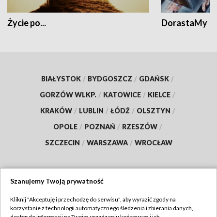
Życie po...
DorastaMy
BIAŁYSTOK
/
BYDGOSZCZ
/
GDAŃSK
/
GORZÓW WLKP.
/
KATOWICE
/
KIELCE
/
KRAKÓW
/
LUBLIN
/
ŁÓDŹ
/
OLSZTYN
/
OPOLE
/
POZNAŃ
/
RZESZÓW
/
SZCZECIN
/
WARSZAWA
/
WROCŁAW
Szanujemy Twoją prywatność
Dołącz do nas:
Kliknij "Akceptuję i przechodzę do serwisu", aby wyrazić zgody na
korzystanie z technologii automatycznego śledzenia i zbierania danych,
TVP
dostęp do informacji na Twoim urządzeniu końcowym i ich