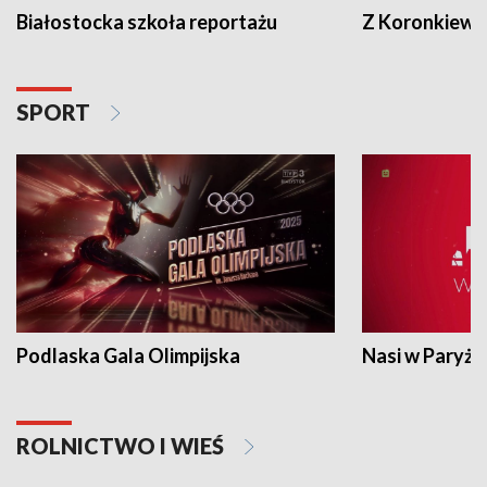
Białostocka szkoła reportażu
Z Koronkiewic
SPORT
Podlaska Gala Olimpijska
Nasi w Paryżu
ROLNICTWO I WIEŚ