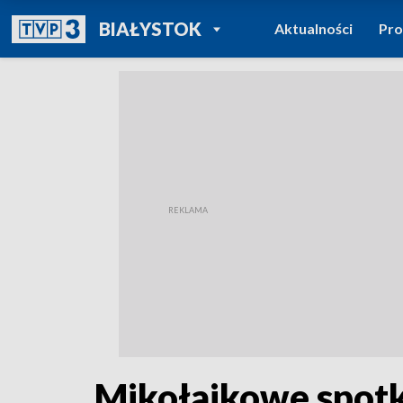
POWRÓT DO
BIAŁYSTOK
Aktualności
Pr
TVP REGIONY
Mikołajkowe spot