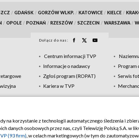
SZCZ
/
GDAŃSK
/
GORZÓW WLKP.
/
KATOWICE
/
KIELCE
/
KRA
N
/
OPOLE
/
POZNAŃ
/
RZESZÓW
/
SZCZECIN
/
WARSZAWA
/
W
Dołącz do nas:
Centrum informacji TVP
Naziemna
Informacje o nadawcy
Program d
zetargowe
Zgłoś program (ROPAT)
Serwis fo
wizyjna
Kariera w TVP
Merchandi
Polityka prywatności
Moje zgody
Pomoc
Biuro re
ody na korzystanie z technologii automatycznego śledzenia i zbie
 danych osobowych przez nas, czyli Telewizję Polską S.A. w likw
VP (93 firm)
, w celach marketingowych (w tym do zautomatyzow