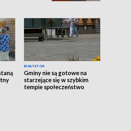
BIAŁYSTOK
staną
Gminy nie są gotowe na
atny
starzejące się w szybkim
tempie społeczeństwo
[WIDEO]