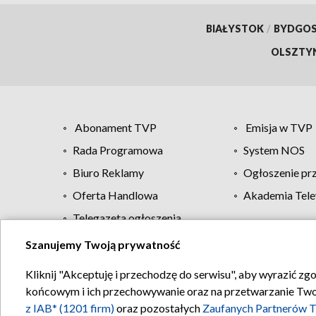
BIAŁYSTOK
/
BYDGO
OLSZTY
Abonament TVP
Emisja w TVP
Rada Programowa
System NOS
Biuro Reklamy
Ogłoszenie pr
Oferta Handlowa
Akademia Tele
Telegazeta ogłoszenia
Szanujemy Twoją prywatność
Regulamin TVP
Kliknij "Akceptuję i przechodzę do serwisu", aby wyrazić zg
końcowym i ich przechowywanie oraz na przetwarzanie Twoich
z IAB* (1201 firm)
oraz pozostałych
Zaufanych Partnerów T