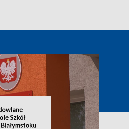
dowlane
ole Szkół
 Białymstoku