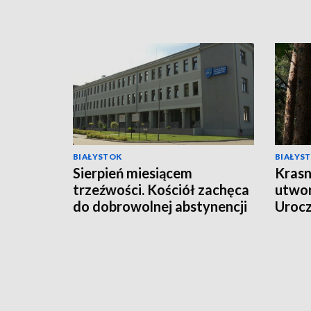
BIAŁYSTOK
BIAŁYS
Sierpień miesiącem
Krasn
trzeźwości. Kościół zachęca
utwor
do dobrowolnej abstynencji
Uroc
[WIDEO]