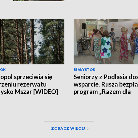
[WIDEO]
TOK
BIAŁYSTOK
opol sprzeciwia się
Seniorzy z Podlasia do
zeniu rezerwatu
wsparcie. Rusza bezpł
zysko Mszar [WIDEO]
program „Razem dla
Zdrowia” [WIDEO]
ZOBACZ WIĘCEJ