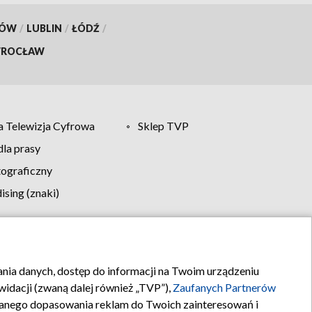
KÓW
/
LUBLIN
/
ŁÓDŹ
/
ROCŁAW
 Telewizja Cyfrowa
Sklep TVP
la prasy
tograficzny
sing (znaki)
klamy
Kontakt
rania danych, dostęp do informacji na Twoim urządzeniu
idacji (zwaną dalej również „TVP”),
Zaufanych Partnerów
anego dopasowania reklam do Twoich zainteresowań i