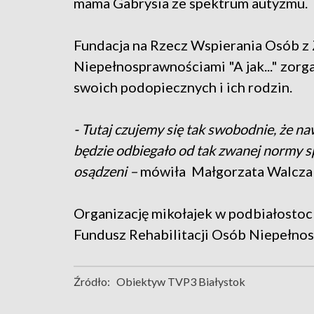
mama Gabrysia ze spektrum autyzmu.
Fundacja na Rzecz Wspierania Osób z
Niepełnosprawnościami "A jak..." zorg
swoich podopiecznych i ich rodzin.
- Tutaj czujemy się tak swobodnie, że naw
będzie odbiegało od tak zwanej normy s
osądzeni –
mówiła Małgorzata Walczak
Organizację mikołajek w podbiałosto
Fundusz Rehabilitacji Osób Niepełno
Źródło:
Obiektyw TVP3 Białystok