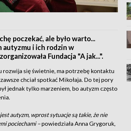
chę poczekać, ale było warto...
m autyzmu i ich rodzin w
rganizowała Fundacja "A jak...".
 rozwija się świetnie, ma potrzebę kontaktu
i zawsze chciał spotkać Mikołaja. Do tej pory
ył jednak tylko marzeniem, bo autyzm często
nia.
est autyzm, wprost sytuacje są takie, że nie
zymi pociechami –
powiedziała Anna Grygoruk,