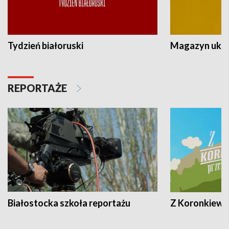
Tydzień białoruski
Magazyn ukra
REPORTAŻE
Białostocka szkoła reportażu
Z Koronkiewic