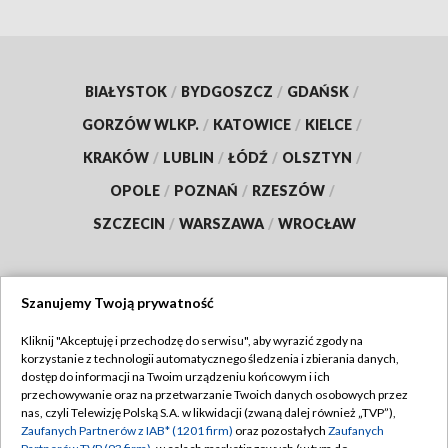
BIAŁYSTOK
/
BYDGOSZCZ
/
GDAŃSK
/
GORZÓW WLKP.
/
KATOWICE
/
KIELCE
/
KRAKÓW
/
LUBLIN
/
ŁÓDŹ
/
OLSZTYN
/
OPOLE
/
POZNAŃ
/
RZESZÓW
/
SZCZECIN
/
WARSZAWA
/
WROCŁAW
Szanujemy Twoją prywatność
Dołącz do nas:
Kliknij "Akceptuję i przechodzę do serwisu", aby wyrazić zgody na
korzystanie z technologii automatycznego śledzenia i zbierania danych,
TVP
dostęp do informacji na Twoim urządzeniu końcowym i ich
Abonament TVP
przechowywanie oraz na przetwarzanie Twoich danych osobowych przez
Regulamin TVP
nas, czyli Telewizję Polską S.A. w likwidacji (zwaną dalej również „TVP”),
Emisja w TVP
Polityka prywatności
Zaufanych Partnerów z IAB* (1201 firm)
oraz pozostałych
Zaufanych