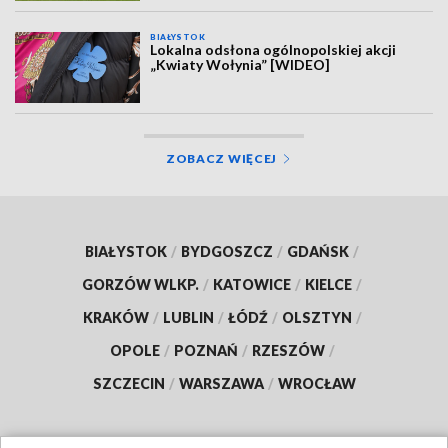
BIAŁYSTOK
Lokalna odsłona ogólnopolskiej akcji
„Kwiaty Wołynia” [WIDEO]
ZOBACZ WIĘCEJ
BIAŁYSTOK
/
BYDGOSZCZ
/
GDAŃSK
/
GORZÓW WLKP.
/
KATOWICE
/
KIELCE
/
KRAKÓW
/
LUBLIN
/
ŁÓDŹ
/
OLSZTYN
/
OPOLE
/
POZNAŃ
/
RZESZÓW
/
SZCZECIN
/
WARSZAWA
/
WROCŁAW