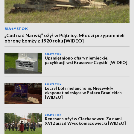
BIAŁYSTOK
„Cud nad Narwią” ożył w Piątnicy. Młodzi przypomnieli
obronę Łomży z 1920 roku [WIDEO]
BIAŁYSTOK
Upamiętniono ofiary niemieckiej
pacyfikacji wsi Krasowo-Częstki [WIDEO]
BIAŁYSTOK
Leczył ból i melancholię. Niezwykły
eksponat miesiąca w Pałacu Branickich
[WIDEO]
BIAŁYSTOK
Renesans ożył w Ciechanowcu. Za nami
XVI Zajazd Wysokomazowiecki [WIDEO]