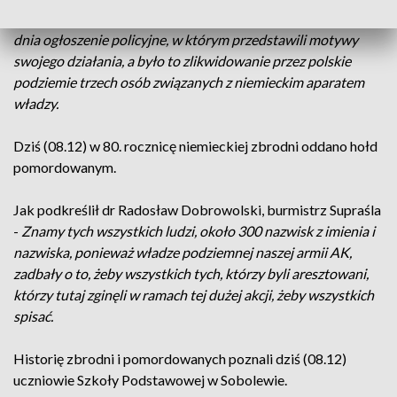
Narodowej w Białymstoku -
Niemcy wydali tego samego
dnia ogłoszenie policyjne, w którym przedstawili motywy
swojego działania, a było to zlikwidowanie przez polskie
podziemie trzech osób związanych z niemieckim aparatem
władzy.
Dziś (08.12) w 80. rocznicę niemieckiej zbrodni oddano hołd
pomordowanym.
Jak podkreślił dr Radosław Dobrowolski, burmistrz Supraśla
-
Znamy tych wszystkich ludzi, około 300 nazwisk z imienia i
nazwiska, ponieważ władze podziemnej naszej armii AK,
zadbały o to, żeby wszystkich tych, którzy byli aresztowani,
którzy tutaj zginęli w ramach tej dużej akcji, żeby wszystkich
spisać.
Historię zbrodni i pomordowanych poznali dziś (08.12)
uczniowie Szkoły Podstawowej w Sobolewie.