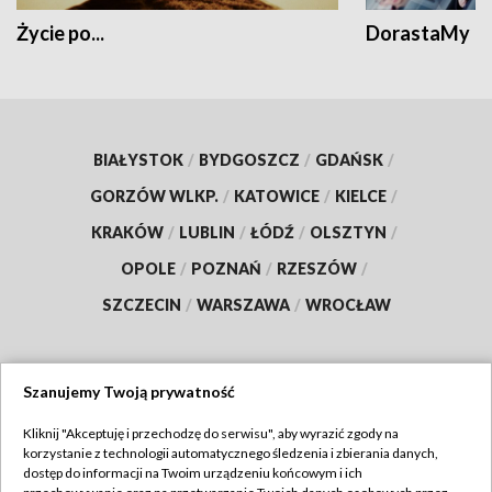
Życie po...
DorastaMy
BIAŁYSTOK
/
BYDGOSZCZ
/
GDAŃSK
/
GORZÓW WLKP.
/
KATOWICE
/
KIELCE
/
KRAKÓW
/
LUBLIN
/
ŁÓDŹ
/
OLSZTYN
/
OPOLE
/
POZNAŃ
/
RZESZÓW
/
SZCZECIN
/
WARSZAWA
/
WROCŁAW
Szanujemy Twoją prywatność
Dołącz do nas:
Kliknij "Akceptuję i przechodzę do serwisu", aby wyrazić zgody na
korzystanie z technologii automatycznego śledzenia i zbierania danych,
TVP
dostęp do informacji na Twoim urządzeniu końcowym i ich