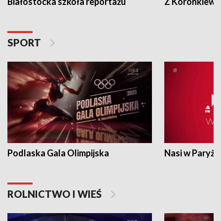
Białostocka szkoła reportażu
Z Koronkiewic
SPORT
Podlaska Gala Olimpijska
Nasi w Paryżu
ROLNICTWO I WIEŚ