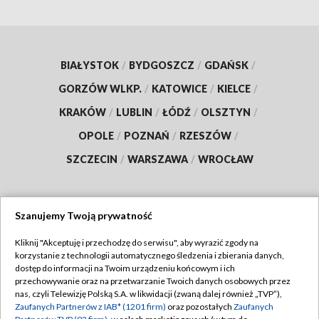
BIAŁYSTOK
/
BYDGOSZCZ
/
GDAŃSK
/
GORZÓW WLKP.
/
KATOWICE
/
KIELCE
/
KRAKÓW
/
LUBLIN
/
ŁÓDŹ
/
OLSZTYN
/
OPOLE
/
POZNAŃ
/
RZESZÓW
/
SZCZECIN
/
WARSZAWA
/
WROCŁAW
Szanujemy Twoją prywatność
Dołącz do nas:
Kliknij "Akceptuję i przechodzę do serwisu", aby wyrazić zgody na
korzystanie z technologii automatycznego śledzenia i zbierania danych,
TVP
dostęp do informacji na Twoim urządzeniu końcowym i ich
Abonament TVP
przechowywanie oraz na przetwarzanie Twoich danych osobowych przez
Regulamin TVP
nas, czyli Telewizję Polską S.A. w likwidacji (zwaną dalej również „TVP”),
Emisja w TVP
Polityka prywatności
Zaufanych Partnerów z IAB* (1201 firm)
oraz pozostałych
Zaufanych