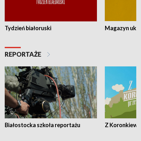
Tydzień białoruski
Magazyn ukra
REPORTAŻE
Białostocka szkoła reportażu
Z Koronkiewic