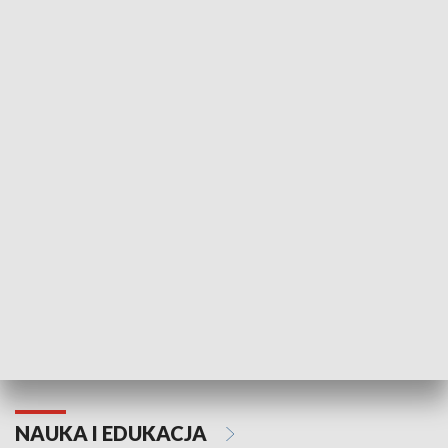
Żyjący Kościół
Usłyszeć Ewa
KULTURA I SZTUKA
Grajmy Swoje
Białostocki Te
NAUKA I EDUKACJA