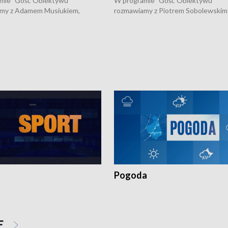
mie "Gość Obiektywu"
W programie "Gość Obiektywu"
my z Adamem Musiukiem,
rozmawiamy z Piotrem Sobolewskim
m wojewódzkim konserwatorem
Towarzystwa Amickus o możliwości
o kondycji zabytków w regionie
wsparcia osób dotkniętych przemocą
 wniosków na prace
działaniu Ośrodka Pomocy Osobom
torskie.
Pokrzywdzonym Przestępstwem.
Pogoda
E