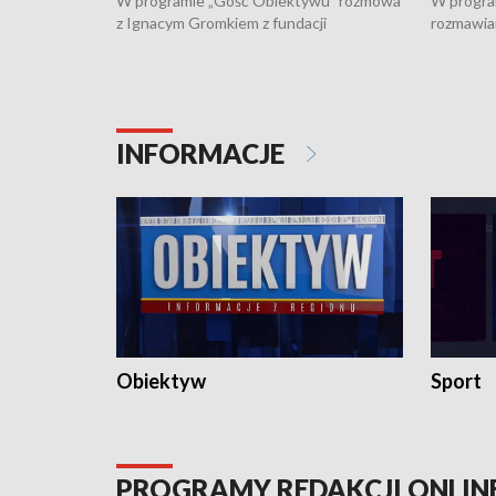
W programie „Gość Obiektywu” rozmowa
W progra
z Ignacym Gromkiem z fundacji
rozmawia
"Przystanek Autyzm" o opiece dorosłych
podlaski
osób autystycznych oraz potrzebie
zabytków 
dziennej i całodobowej opieki.
i naborze
konserwa
INFORMACJE
Obiektyw
Sport
PROGRAMY REDAKCJI ONLIN