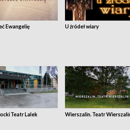
eć Ewangelię
U źródeł wiary
ocki Teatr Lalek
Wierszalin. Teatr Wierszali