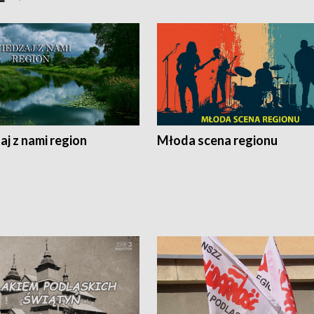
j z nami region
Młoda scena regionu