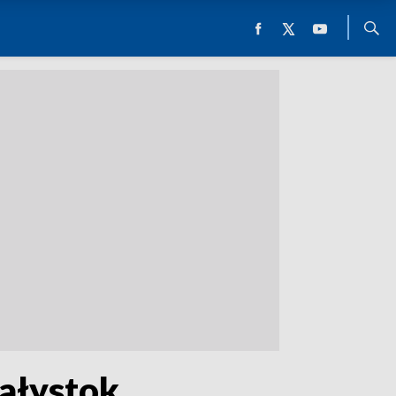
iałystok