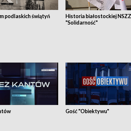
em podlaskich świątyń
Historia białostockiej NSZ
"Solidarność"
ntów
Gość "Obiektywu"