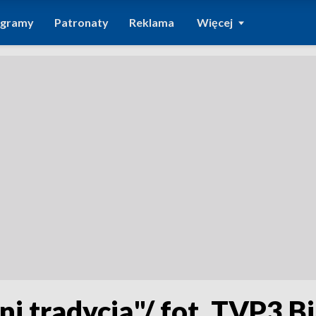
ogramy
Patronaty
Reklama
Więcej
 tradycją"/ fot. TVP3 B