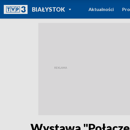
POWRÓT DO
BIAŁYSTOK
Aktualności
Pr
TVP REGIONY
Wystawa "Połączeni