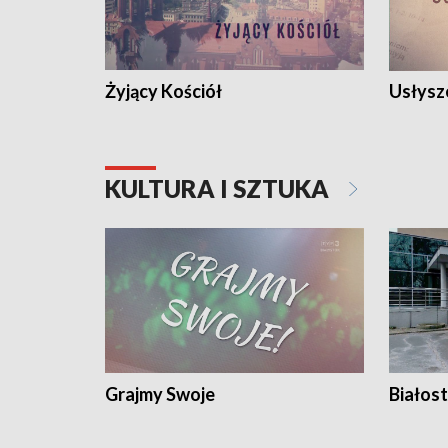
Żyjący Kościół
Usłysz
KULTURA I SZTUKA
Grajmy Swoje
Białost