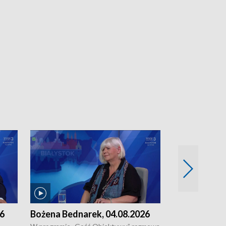
26
Bożena Bednarek, 04.08.2026
dr Katarzyna
03.08.2026