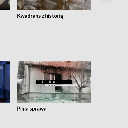
Z
Kwadrans z historią
Kartki z kal
Pilna sprawa