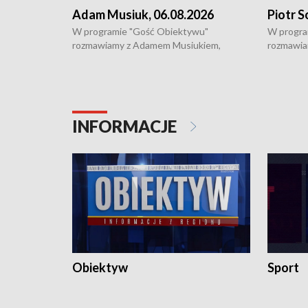
Adam Musiuk, 06.08.2026
Piotr S
W programie "Gość Obiektywu"
W progra
rozmawiamy z Adamem Musiukiem,
rozmawia
podlaskim wojewódzkim konserwatorem
Towarzys
zabytków o kondycji zabytków w regionie
wsparcia 
i naborze wniosków na prace
działani
konserwatorskie.
Pokrzywd
INFORMACJE
Obiektyw
Sport