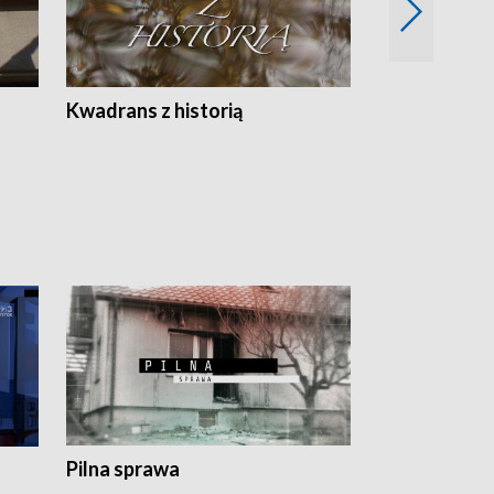
Z
Kwadrans z historią
Kartki z kal
Pilna sprawa