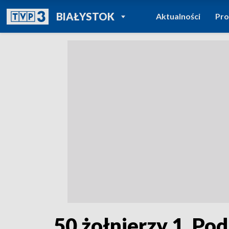
POWRÓT DO
BIAŁYSTOK
Aktualności
Pr
TVP REGIONY
50 żołnierzy 1. Po