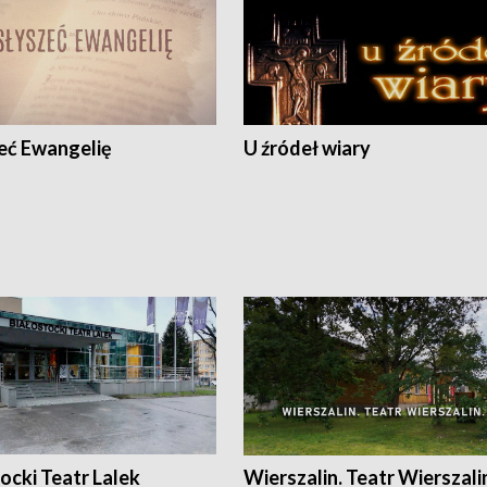
eć Ewangelię
U źródeł wiary
ocki Teatr Lalek
Wierszalin. Teatr Wierszali