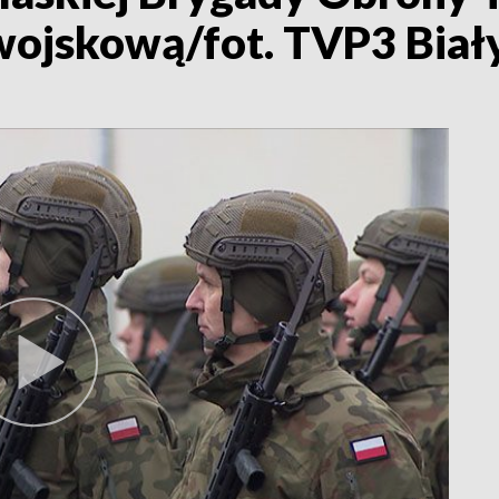
 wojskową/fot. TVP3 Biał