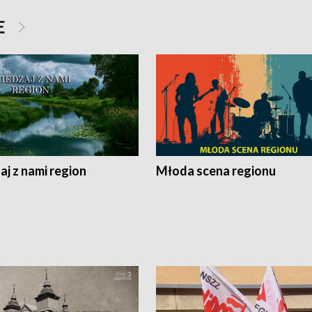
E
j z nami region
Młoda scena regionu