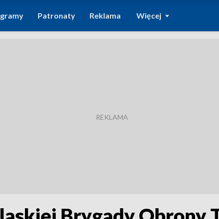
ogramy
Patronaty
Reklama
Więcej
dlaskiej Brygady Obrony T