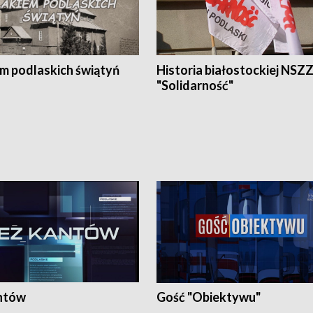
em podlaskich świątyń
Historia białostockiej NSZ
"Solidarność"
ntów
Gość "Obiektywu"