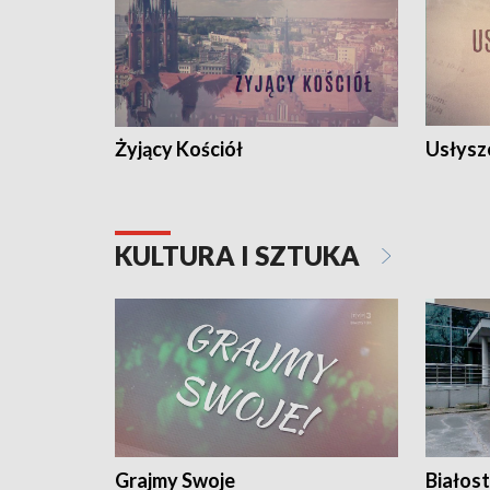
Żyjący Kościół
Usłysz
KULTURA I SZTUKA
Grajmy Swoje
Białost