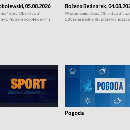
obolewski, 05.08.2026
Bożena Bednarek, 04.08.20
mie "Gość Obiektywu"
W programie „Gość Obiektywu” ro
my z Piotrem Sobolewskim z
z Bożeną Bednarek, przewodnicząca
twa Amickus o możliwościach
Białostockiej Rady Seniorów, o walc
osób dotkniętych przemocą i
samotnością, pomysłach na to jak
u Ośrodka Pomocy Osobom
wyciągać osoby starsze z domów i j
zonym Przestępstwem.
ważne jest to by nie były same.
Pogoda