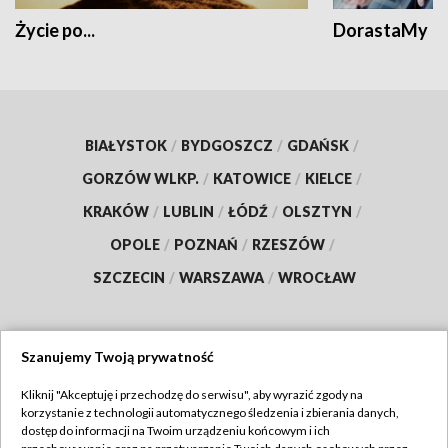
Życie po...
DorastaMy
BIAŁYSTOK
/
BYDGOSZCZ
/
GDAŃSK
/
GORZÓW WLKP.
/
KATOWICE
/
KIELCE
/
KRAKÓW
/
LUBLIN
/
ŁÓDŹ
/
OLSZTYN
/
OPOLE
/
POZNAŃ
/
RZESZÓW
/
SZCZECIN
/
WARSZAWA
/
WROCŁAW
Szanujemy Twoją prywatność
Dołącz do nas:
Kliknij "Akceptuję i przechodzę do serwisu", aby wyrazić zgody na
korzystanie z technologii automatycznego śledzenia i zbierania danych,
TVP
dostęp do informacji na Twoim urządzeniu końcowym i ich