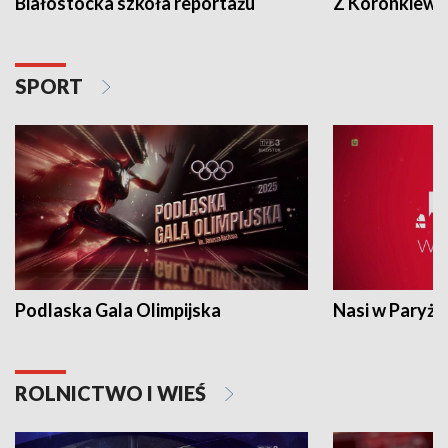
Białostocka szkoła reportażu
Z Koronkiewic
SPORT
Podlaska Gala Olimpijska
Nasi w Paryżu
ROLNICTWO I WIEŚ