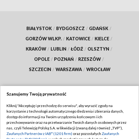
BIAŁYSTOK
/
BYDGOSZCZ
/
GDAŃSK
/
GORZÓW WLKP.
/
KATOWICE
/
KIELCE
/
KRAKÓW
/
LUBLIN
/
ŁÓDŹ
/
OLSZTYN
/
OPOLE
/
POZNAŃ
/
RZESZÓW
/
SZCZECIN
/
WARSZAWA
/
WROCŁAW
Szanujemy Twoją prywatność
Dołącz do nas:
Kliknij "Akceptuję i przechodzę do serwisu", aby wyrazić zgody na
korzystanie z technologii automatycznego śledzenia i zbierania danych,
TVP
dostęp do informacji na Twoim urządzeniu końcowym i ich
Abonament TVP
przechowywanie oraz na przetwarzanie Twoich danych osobowych przez
Regulamin TVP
nas, czyli Telewizję Polską S.A. w likwidacji (zwaną dalej również „TVP”),
Emisja w TVP
Polityka prywatności
Zaufanych Partnerów z IAB* (1201 firm)
oraz pozostałych
Zaufanych