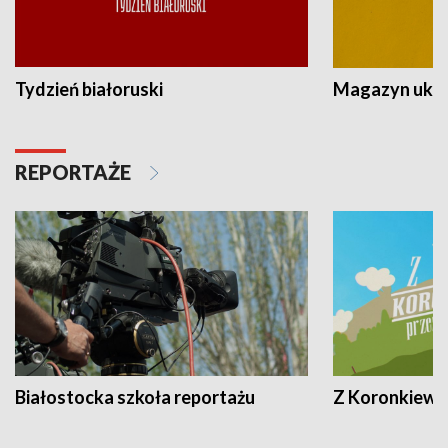
Tydzień białoruski
Magazyn ukra
REPORTAŻE
Białostocka szkoła reportażu
Z Koronkiewic