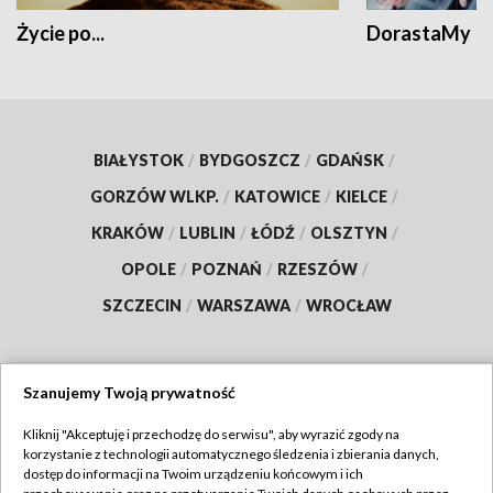
Życie po...
DorastaMy
BIAŁYSTOK
/
BYDGOSZCZ
/
GDAŃSK
/
GORZÓW WLKP.
/
KATOWICE
/
KIELCE
/
KRAKÓW
/
LUBLIN
/
ŁÓDŹ
/
OLSZTYN
/
OPOLE
/
POZNAŃ
/
RZESZÓW
/
SZCZECIN
/
WARSZAWA
/
WROCŁAW
Szanujemy Twoją prywatność
Dołącz do nas:
Kliknij "Akceptuję i przechodzę do serwisu", aby wyrazić zgody na
korzystanie z technologii automatycznego śledzenia i zbierania danych,
TVP
dostęp do informacji na Twoim urządzeniu końcowym i ich