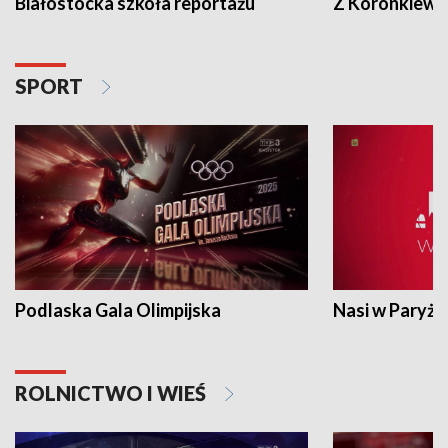
Białostocka szkoła reportażu
Z Koronkiewic
SPORT
Podlaska Gala Olimpijska
Nasi w Paryżu
ROLNICTWO I WIEŚ