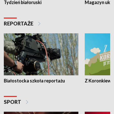
Tydzień białoruski
Magazyn ukra
REPORTAŻE
Białostocka szkoła reportażu
Z Koronkiewic
SPORT