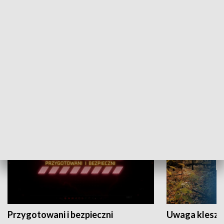
Grajmy Swoje
Białostocki Te
NAUKA I EDUKACJA
Przygotowani i bezpieczni
Uwaga kleszc