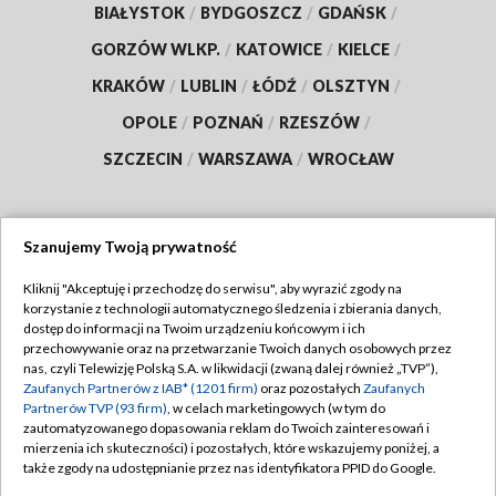
BIAŁYSTOK
/
BYDGOSZCZ
/
GDAŃSK
/
GORZÓW WLKP.
/
KATOWICE
/
KIELCE
/
KRAKÓW
/
LUBLIN
/
ŁÓDŹ
/
OLSZTYN
/
OPOLE
/
POZNAŃ
/
RZESZÓW
/
SZCZECIN
/
WARSZAWA
/
WROCŁAW
Szanujemy Twoją prywatność
Dołącz do nas:
Kliknij "Akceptuję i przechodzę do serwisu", aby wyrazić zgody na
korzystanie z technologii automatycznego śledzenia i zbierania danych,
TVP
dostęp do informacji na Twoim urządzeniu końcowym i ich
Abonament TVP
przechowywanie oraz na przetwarzanie Twoich danych osobowych przez
Regulamin TVP
nas, czyli Telewizję Polską S.A. w likwidacji (zwaną dalej również „TVP”),
Emisja w TVP
Polityka prywatności
Zaufanych Partnerów z IAB* (1201 firm)
oraz pozostałych
Zaufanych
Partnerów TVP (93 firm)
, w celach marketingowych (w tym do
Centrum informacji TVP
Moje zgody
zautomatyzowanego dopasowania reklam do Twoich zainteresowań i
mierzenia ich skuteczności) i pozostałych, które wskazujemy poniżej, a
Naziemna Telewizja Cyfrowa
Pomoc
także zgody na udostępnianie przez nas identyfikatora PPID do Google.
Sklep TVP