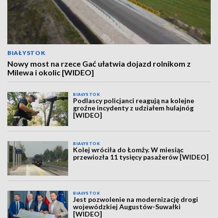
BIAŁYSTOK
Nowy most na rzece Gać ułatwia dojazd rolnikom z
Milewa i okolic [WIDEO]
BIAŁYSTOK
Podlascy policjanci reagują na kolejne
groźne incydenty z udziałem hulajnóg
[WIDEO]
BIAŁYSTOK
Kolej wróciła do Łomży. W miesiąc
przewiozła 11 tysięcy pasażerów [WIDEO]
BIAŁYSTOK
Jest pozwolenie na modernizację drogi
wojewódzkiej Augustów-Suwałki
[WIDEO]