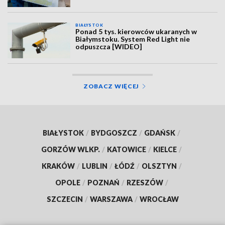
BIAŁYSTOK
Ponad 5 tys. kierowców ukaranych w
Białymstoku. System Red Light nie
odpuszcza [WIDEO]
ZOBACZ WIĘCEJ
BIAŁYSTOK
/
BYDGOSZCZ
/
GDAŃSK
/
GORZÓW WLKP.
/
KATOWICE
/
KIELCE
/
KRAKÓW
/
LUBLIN
/
ŁÓDŹ
/
OLSZTYN
/
OPOLE
/
POZNAŃ
/
RZESZÓW
/
SZCZECIN
/
WARSZAWA
/
WROCŁAW