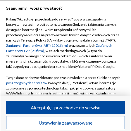
Szanujemy Twoją prywatność
Dołącz do nas:
Kliknij "Akceptuję i przechodzę do serwisu", aby wyrazić zgody na
korzystanie z technologii automatycznego śledzenia i zbierania danych,
TVP
dostęp do informacji na Twoim urządzeniu końcowym i ich
Abonament TVP
przechowywanie oraz na przetwarzanie Twoich danych osobowych przez
Regulamin TVP
nas, czyli Telewizję Polską S.A. w likwidacji (zwaną dalej również „TVP”),
Emisja w TVP
Polityka prywatności
Zaufanych Partnerów z IAB* (1201 firm)
oraz pozostałych
Zaufanych
Partnerów TVP (93 firm)
, w celach marketingowych (w tym do
Centrum informacji TVP
Moje zgody
zautomatyzowanego dopasowania reklam do Twoich zainteresowań i
mierzenia ich skuteczności) i pozostałych, które wskazujemy poniżej, a
Naziemna Telewizja Cyfrowa
Pomoc
także zgody na udostępnianie przez nas identyfikatora PPID do Google.
Sklep TVP
Biuro reklamy
Twoje dane osobowe zbierane podczas odwiedzania przez Ciebie naszych
Rada Programowa
Kontakt
poszczególnych serwisów
zwanych dalej „Portalem”, w tym informacje
zapisywane za pomocą technologii takich jak: pliki cookie, sygnalizatory
System NOS
WWW lub innych podobnych technologii umożliwiających świadczenie
dopasowanych i bezpiecznych usług, personalizację treści oraz reklam,
Informacje o nadawcy
Kanały
udostępnianie funkcji mediów społecznościowych oraz analizowanie
Akceptuję i przechodzę do serwisu
ruchu w Internecie.
Program dla prasy
©2026 Telewizja Polska S.A. w likwidacji
Biuro Reklamy
Twoje dane osobowe zbierane podczas odwiedzania przez Ciebie
Ustawienia zaawansowane
poszczególnych serwisów
na Portalu, takie jak adresy IP, identyfikatory
Ogłoszenie przetargowe
Twoich urządzeń końcowych i identyfikatory plików cookie, informacje o