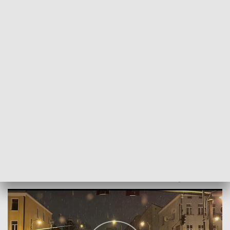
POWRÓT DO
BIAŁYSTOK
TVP REGIONY
Zimowa ostrożność
2023-11-26