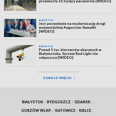
przewiozła 11 tysięcy pasażerów [WIDEO]
BIAŁYSTOK
Jest pozwolenie na modernizację drogi
wojewódzkiej Augustów-Suwałki
[WIDEO]
BIAŁYSTOK
Ponad 5 tys. kierowców ukaranych w
Białymstoku. System Red Light nie
odpuszcza [WIDEO]
ZOBACZ WIĘCEJ
BIAŁYSTOK
/
BYDGOSZCZ
/
GDAŃSK
/
GORZÓW WLKP.
/
KATOWICE
/
KIELCE
/