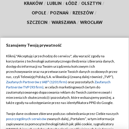
KRAKÓW
/
LUBLIN
/
ŁÓDŹ
/
OLSZTYN
/
OPOLE
/
POZNAŃ
/
RZESZÓW
/
SZCZECIN
/
WARSZAWA
/
WROCŁAW
Szanujemy Twoją prywatność
Dołącz do nas:
Kliknij "Akceptuję i przechodzę do serwisu", aby wyrazić zgody na
korzystanie z technologii automatycznego śledzenia i zbierania danych,
TVP
dostęp do informacji na Twoim urządzeniu końcowym i ich
Abonament TVP
przechowywanie oraz na przetwarzanie Twoich danych osobowych przez
Regulamin TVP
nas, czyli Telewizję Polską S.A. w likwidacji (zwaną dalej również „TVP”),
Emisja w TVP
Polityka prywatności
Zaufanych Partnerów z IAB* (1201 firm)
oraz pozostałych
Zaufanych
Partnerów TVP (93 firm)
, w celach marketingowych (w tym do
Centrum informacji TVP
Moje zgody
zautomatyzowanego dopasowania reklam do Twoich zainteresowań i
mierzenia ich skuteczności) i pozostałych, które wskazujemy poniżej, a
Naziemna Telewizja Cyfrowa
Pomoc
także zgody na udostępnianie przez nas identyfikatora PPID do Google.
Sklep TVP
Biuro reklamy
Twoje dane osobowe zbierane podczas odwiedzania przez Ciebie naszych
Rada Programowa
Kontakt
poszczególnych serwisów
zwanych dalej „Portalem”, w tym informacje
zapisywane za pomocą technologii takich jak: pliki cookie, sygnalizatory
System NOS