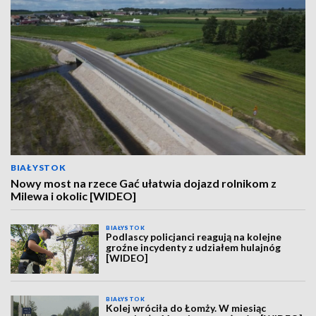
BIAŁYSTOK
Nowy most na rzece Gać ułatwia dojazd rolnikom z
Milewa i okolic [WIDEO]
BIAŁYSTOK
Podlascy policjanci reagują na kolejne
groźne incydenty z udziałem hulajnóg
[WIDEO]
BIAŁYSTOK
Kolej wróciła do Łomży. W miesiąc