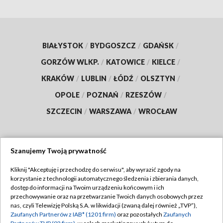
BIAŁYSTOK
/
BYDGOSZCZ
/
GDAŃSK
/
GORZÓW WLKP.
/
KATOWICE
/
KIELCE
/
KRAKÓW
/
LUBLIN
/
ŁÓDŹ
/
OLSZTYN
/
OPOLE
/
POZNAŃ
/
RZESZÓW
/
SZCZECIN
/
WARSZAWA
/
WROCŁAW
Szanujemy Twoją prywatność
Dołącz do nas:
Kliknij "Akceptuję i przechodzę do serwisu", aby wyrazić zgody na
korzystanie z technologii automatycznego śledzenia i zbierania danych,
TVP
dostęp do informacji na Twoim urządzeniu końcowym i ich
Abonament TVP
przechowywanie oraz na przetwarzanie Twoich danych osobowych przez
Regulamin TVP
nas, czyli Telewizję Polską S.A. w likwidacji (zwaną dalej również „TVP”),
Emisja w TVP
Polityka prywatności
Zaufanych Partnerów z IAB* (1201 firm)
oraz pozostałych
Zaufanych