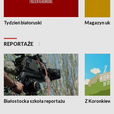
Tydzień białoruski
Magazyn ukra
REPORTAŻE
Białostocka szkoła reportażu
Z Koronkiewic