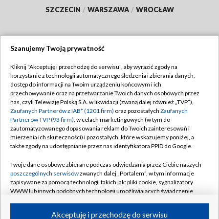
SZCZECIN
/
WARSZAWA
/
WROCŁAW
Szanujemy Twoją prywatność
Dołącz do nas:
Kliknij "Akceptuję i przechodzę do serwisu", aby wyrazić zgody na
korzystanie z technologii automatycznego śledzenia i zbierania danych,
TVP
dostęp do informacji na Twoim urządzeniu końcowym i ich
Abonament TVP
przechowywanie oraz na przetwarzanie Twoich danych osobowych przez
Regulamin TVP
nas, czyli Telewizję Polską S.A. w likwidacji (zwaną dalej również „TVP”),
Emisja w TVP
Polityka prywatności
Zaufanych Partnerów z IAB* (1201 firm)
oraz pozostałych
Zaufanych
Partnerów TVP (93 firm)
, w celach marketingowych (w tym do
Centrum informacji TVP
Moje zgody
zautomatyzowanego dopasowania reklam do Twoich zainteresowań i
mierzenia ich skuteczności) i pozostałych, które wskazujemy poniżej, a
Naziemna Telewizja Cyfrowa
Pomoc
także zgody na udostępnianie przez nas identyfikatora PPID do Google.
Sklep TVP
Biuro reklamy
Twoje dane osobowe zbierane podczas odwiedzania przez Ciebie naszych
Rada Programowa
Kontakt
poszczególnych serwisów
zwanych dalej „Portalem”, w tym informacje
zapisywane za pomocą technologii takich jak: pliki cookie, sygnalizatory
System NOS
WWW lub innych podobnych technologii umożliwiających świadczenie
dopasowanych i bezpiecznych usług, personalizację treści oraz reklam,
Informacje o nadawcy
Kanały
udostępnianie funkcji mediów społecznościowych oraz analizowanie
Akceptuję i przechodzę do serwisu
ruchu w Internecie.
Program dla prasy