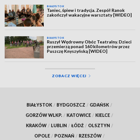
BIAŁYSTOK
Taniec, śpiew i tradycja. Zespół Ranok
zakończył wakacyjne warsztaty [WIDEO]
BIAŁYSTOK
Ruszył Wędrowny Obóz Teatralny. Dzieci
przemierzą ponad 160 kilometrów przez
Puszczę Knyszyńską [WIDEO]
ZOBACZ WIĘCEJ
BIAŁYSTOK
/
BYDGOSZCZ
/
GDAŃSK
/
GORZÓW WLKP.
/
KATOWICE
/
KIELCE
/
KRAKÓW
/
LUBLIN
/
ŁÓDŹ
/
OLSZTYN
/
OPOLE
/
POZNAŃ
/
RZESZÓW
/