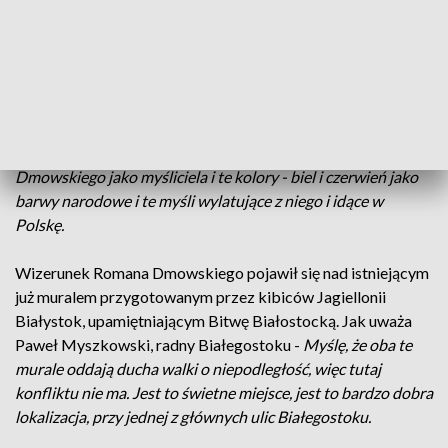
udziałem mieszkańców, rekonstruktorów i środowisk
patriotycznych. Jak uważa Dariusz Wasilewski,
pomysłodawca muralu, prezes Fundacji Obowiązek Polski -
Mamy piękny mural klasyczny, pokazujący myśl wychowawcy
narodu, która wychodzi jakby od niego i dzięki tej myśli
powstaje niepodległa, suwerenna Polska
. Jak dodaje Emilia
Rój, projektantka muralu -
Chciałam pokazać Romana
Dmowskiego jako myśliciela i te kolory - biel i czerwień jako
barwy narodowe i te myśli wylatujące z niego i idące w
Polskę.
Wizerunek Romana Dmowskiego pojawił się nad istniejącym
już muralem przygotowanym przez kibiców Jagiellonii
Białystok, upamiętniającym Bitwę Białostocką. Jak uważa
Paweł Myszkowski, radny Białegostoku -
Myślę, że oba te
murale oddają ducha walki o niepodległość, więc tutaj
konfliktu nie ma. Jest to świetne miejsce, jest to bardzo dobra
lokalizacja, przy jednej z głównych ulic Białegostoku.