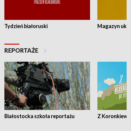
Tydzień białoruski
Magazyn ukra
REPORTAŻE
Białostocka szkoła reportażu
Z Koronkiewic