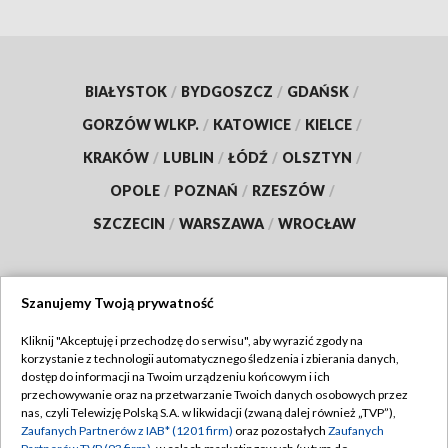
BIAŁYSTOK
/
BYDGOSZCZ
/
GDAŃSK
/
GORZÓW WLKP.
/
KATOWICE
/
KIELCE
/
KRAKÓW
/
LUBLIN
/
ŁÓDŹ
/
OLSZTYN
/
OPOLE
/
POZNAŃ
/
RZESZÓW
/
SZCZECIN
/
WARSZAWA
/
WROCŁAW
Szanujemy Twoją prywatność
Dołącz do nas:
Kliknij "Akceptuję i przechodzę do serwisu", aby wyrazić zgody na
korzystanie z technologii automatycznego śledzenia i zbierania danych,
TVP
dostęp do informacji na Twoim urządzeniu końcowym i ich
Abonament TVP
przechowywanie oraz na przetwarzanie Twoich danych osobowych przez
Regulamin TVP
nas, czyli Telewizję Polską S.A. w likwidacji (zwaną dalej również „TVP”),
Emisja w TVP
Polityka prywatności
Zaufanych Partnerów z IAB* (1201 firm)
oraz pozostałych
Zaufanych