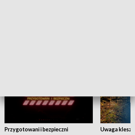
Grajmy Swoje
Białostocki Te
NAUKA I EDUKACJA
Przygotowani i bezpieczni
Uwaga kleszc