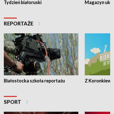
Tydzień białoruski
Magazyn ukra
REPORTAŻE
Białostocka szkoła reportażu
Z Koronkiewic
SPORT