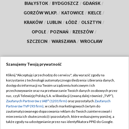
BIAŁYSTOK
/
BYDGOSZCZ
/
GDAŃSK
/
GORZÓW WLKP.
/
KATOWICE
/
KIELCE
/
KRAKÓW
/
LUBLIN
/
ŁÓDŹ
/
OLSZTYN
/
OPOLE
/
POZNAŃ
/
RZESZÓW
/
SZCZECIN
/
WARSZAWA
/
WROCŁAW
Szanujemy Twoją prywatność
Dołącz do nas:
Kliknij "Akceptuję i przechodzę do serwisu", aby wyrazić zgody na
korzystanie z technologii automatycznego śledzenia i zbierania danych,
TVP
dostęp do informacji na Twoim urządzeniu końcowym i ich
Abonament TVP
przechowywanie oraz na przetwarzanie Twoich danych osobowych przez
Regulamin TVP
nas, czyli Telewizję Polską S.A. w likwidacji (zwaną dalej również „TVP”),
Emisja w TVP
Polityka prywatności
Zaufanych Partnerów z IAB* (1201 firm)
oraz pozostałych
Zaufanych
Partnerów TVP (93 firm)
, w celach marketingowych (w tym do
Centrum informacji TVP
Moje zgody
zautomatyzowanego dopasowania reklam do Twoich zainteresowań i
mierzenia ich skuteczności) i pozostałych, które wskazujemy poniżej, a
Naziemna Telewizja Cyfrowa
Pomoc
także zgody na udostępnianie przez nas identyfikatora PPID do Google.
Sklep TVP