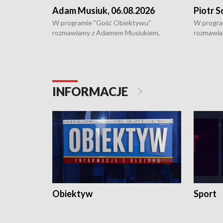
Adam Musiuk, 06.08.2026
Piotr S
W programie "Gość Obiektywu"
W progra
rozmawiamy z Adamem Musiukiem,
rozmawia
podlaskim wojewódzkim konserwatorem
Towarzys
zabytków o kondycji zabytków w regionie
wsparcia 
i naborze wniosków na prace
działani
konserwatorskie.
Pokrzywd
INFORMACJE
Obiektyw
Sport