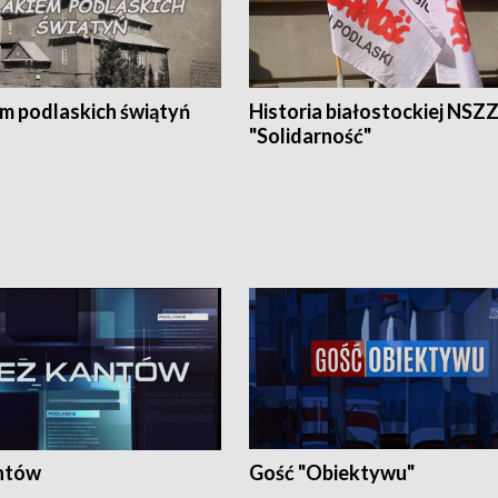
em podlaskich świątyń
Historia białostockiej NSZ
"Solidarność"
ntów
Gość "Obiektywu"