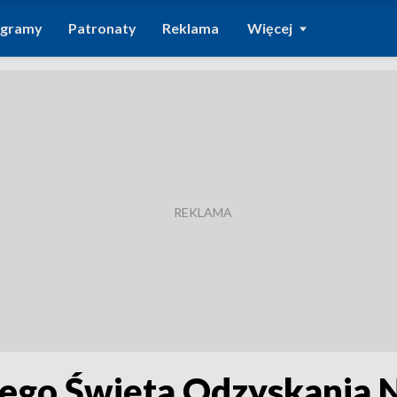
ogramy
Patronaty
Reklama
Więcej
go Święta Odzyskania N