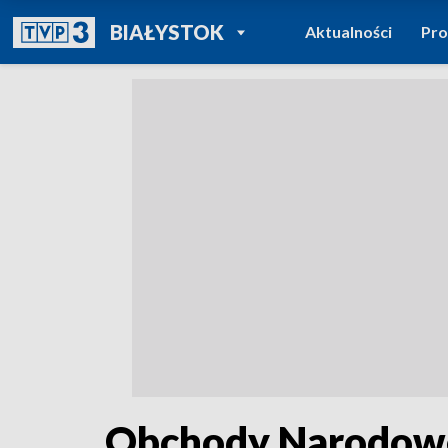
POWRÓT DO
BIAŁYSTOK
Aktualności
Pr
TVP REGIONY
Obchody Narodowe