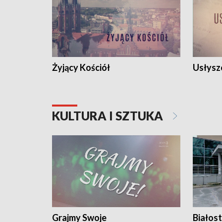
Żyjący Kościół
Usłysz
KULTURA I SZTUKA
Grajmy Swoje
Białost