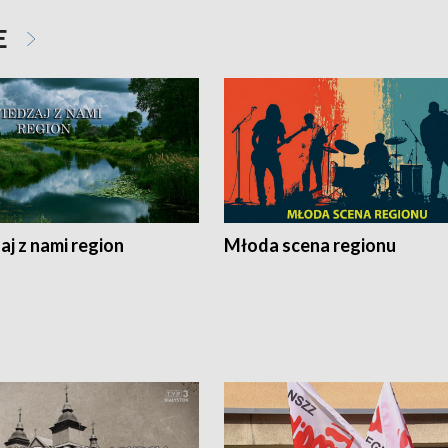
E
j z nami region
Młoda scena regionu