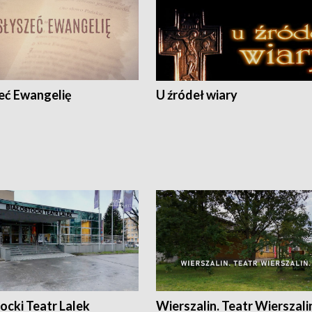
eć Ewangelię
U źródeł wiary
ocki Teatr Lalek
Wierszalin. Teatr Wierszali