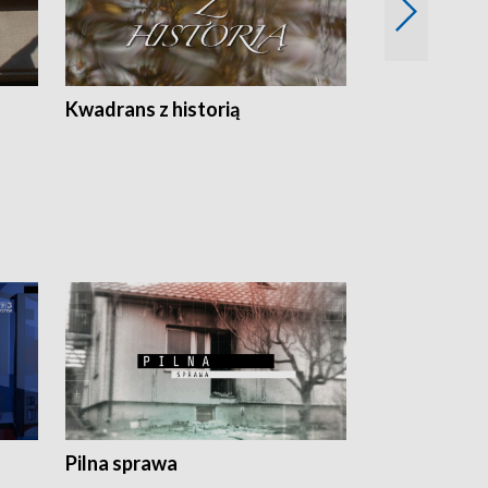
Z
Kwadrans z historią
Kartki z kal
Pilna sprawa