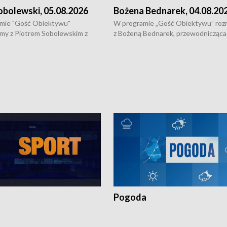
obolewski, 05.08.2026
Bożena Bednarek, 04.08.20
mie "Gość Obiektywu"
W programie „Gość Obiektywu” ro
my z Piotrem Sobolewskim z
z Bożeną Bednarek, przewodnicząca
twa Amickus o możliwościach
Białostockiej Rady Seniorów, o walc
osób dotkniętych przemocą i
samotnością, pomysłach na to jak
u Ośrodka Pomocy Osobom
wyciągać osoby starsze z domów i j
zonym Przestępstwem.
ważne jest to by nie były same.
Pogoda